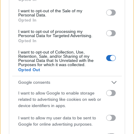
ACRÍLICOS
use your data for below specified purposes in below Google
consent section.
I want to opt-out of the Sale of my
BARBERÍA
Personal Data.
Opted In
Desinfectantes
ESMALTE TRADICIONAL Y TRATAMIENTOS
I want to opt-out of processing my
Personal Data for Targeted Advertising.
ESMALTES PERMANENTES
Opted In
ESTÉTICA
I want to opt-out of Collection, Use,
Retention, Sale, and/or Sharing of my
GELES
Personal Data that Is Unrelated with the
Purposes for which it was collected.
HERRAMIENTAS Y ACCESORIOS MANICURA /
Opted Out
PEDICURA
Google consents
HIGIENE Y DESINFECCIÓN
I want to allow Google to enable storage
LÍQUIDOS MANICURA / PEDICURA
related to advertising like cookies on web or
MAQUILLAJE
device identifiers in apps.
PELUQUERÍA
I want to allow my user data to be sent to
Google for online advertising purposes.
S