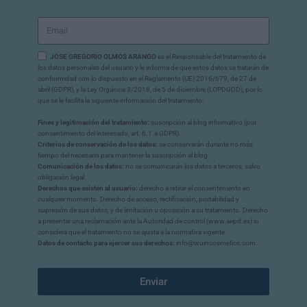
JOSE GREGORIO OLMOS ARANGO
es el Responsable del tratamiento de
los datos personales del usuario y le informa de que estos datos se tratarán de
conformidad con lo dispuesto en el Reglamento (UE) 2016/679, de 27 de
abril (GDPR), y la Ley Orgánica 3/2018, de 5 de diciembre (LOPDGDD), por lo
que se le facilita la siguiente información del tratamiento:
Fines y legitimación del tratamiento:
suscripción al blog informativo (por
consentimiento del interesado, art. 6.1.a GDPR).
Criterios de conservación de los datos:
se conservarán durante no más
tiempo del necesario para mantener la suscripción al blog.
Comunicación de los datos:
no se comunicarán los datos a terceros, salvo
obligación legal.
Derechos que asisten al usuario:
derecho a retirar el consentimiento en
cualquier momento. Derecho de acceso, rectificación, portabilidad y
supresión de sus datos, y de limitación u oposición a su tratamiento. Derecho
a presentar una reclamación ante la Autoridad de control (www.aepd.es) si
considera que el tratamiento no se ajusta a la normativa vigente.
Datos de contacto para ejercer sus derechos:
info@wuincosmetics.com.
Enviar