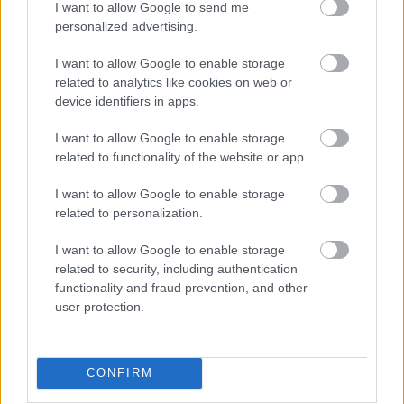
Set / Packs
I want to allow Google to send me
personalized advertising.
UÑAS
I want to allow Google to enable storage
related to analytics like cookies on web or
device identifiers in apps.
I want to allow Google to enable storage
related to functionality of the website or app.
I want to allow Google to enable storage
related to personalization.
I want to allow Google to enable storage
related to security, including authentication
DIRECCIÓN
functionality and fraud prevention, and other
Calle Santo Domingo, 51
user protection.
06001 Badajoz
TELÉFONOS
+34 924 207 911
CONFIRM
+34 630 329 960