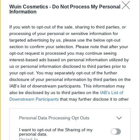
Wuin Cosmetics -
Do Not Process My Personal
Information
Añadir a la lista de
deseos
If you wish to opt-out of the sale, sharing to third parties, or
processing of your personal or sensitive information for
targeted advertising by us, please use the below opt-out
section to confirm your selection. Please note that after your
opt-out request is processed you may continue seeing
interest-based ads based on personal information utilized by
FILTRAR POR PRECIO
us or personal information disclosed to third parties prior to
your opt-out. You may separately opt-out of the further
disclosure of your personal information by third parties on the
IAB’s list of downstream participants. This information may
Precio:
130€
—
140€
FILTRAR
also be disclosed by us to third parties on the
IAB’s List of
Downstream Participants
that may further disclose it to other
third parties.
CATEGORÍAS DEL PRODUCTO
Please note that this website/app uses one or more Google
Personal Data Processing Opt Outs
➤ NOVEDADES
services and may gather and store information including but
not limited to your visit or usage behaviour. You may click to
I want to opt-out of the Sharing of my
➤ OTROS
personal data.
grant or deny consent to Google and its third-party tags to
Opted In