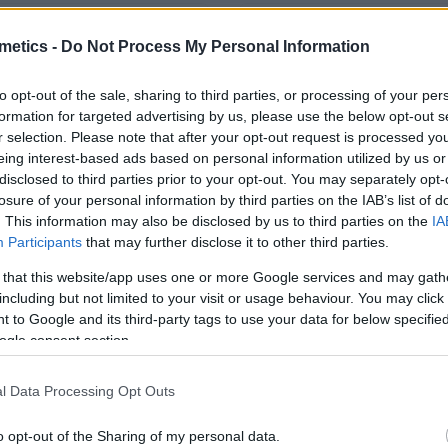
metics -
Do Not Process My Personal Information
to opt-out of the sale, sharing to third parties, or processing of your per
formation for targeted advertising by us, please use the below opt-out s
r selection. Please note that after your opt-out request is processed y
eing interest-based ads based on personal information utilized by us or
disclosed to third parties prior to your opt-out. You may separately opt-
losure of your personal information by third parties on the IAB’s list of
. This information may also be disclosed by us to third parties on the
IA
Participants
that may further disclose it to other third parties.
 that this website/app uses one or more Google services and may gath
including but not limited to your visit or usage behaviour. You may click 
 to Google and its third-party tags to use your data for below specifi
 DE MANOS
,
CUIDADO DE PIES
,
HERRAMIENTAS Y ACCESORIOS MANICURA / PEDICURA
CUIDADO DE MANOS
,
CUIDADO DE PIES
,
LIM
,
HERRAMIENTAS
CK 50 LIMAS AMERICANAS
PACK 50 LIMAS AMERICA
ogle consent section.
NEGRAS 178mm POLLIE
BLANCAS 178mm POLLI
l Data Processing Opt Outs
0
out of 5
0
out of 5
12,20
€
12,20
€
o opt-out of the Sharing of my personal data.