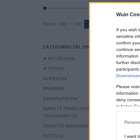
Wuin Cos
Precio:
10€
—
20€
FILTRAR
If you wish 
sensitive in
confirm you
CATEGORÍAS DEL PRODUCTO
continue se
information 
➤ NOVEDADES
further disc
➤ OTROS
participants
Downstream 
ACRÍLICOS
Please note
BARBERÍA
information 
Desinfectantes
deny consent
CUIDADO
PA
in below Go
ESMALTE TRADICIONAL Y
TRATAMIENTOS
Persona
ESMALTES PERMANENTES
ESTÉTICA
I want t