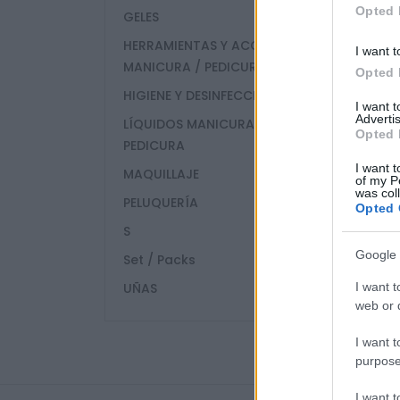
Opted 
GELES
HERRAMIENTAS Y ACCESORIOS
I want t
MANICURA / PEDICURA
Opted 
HIGIENE Y DESINFECCIÓN
I want 
Advertis
LÍQUIDOS MANICURA /
Opted 
PEDICURA
I want t
MAQUILLAJE
of my P
was col
PELUQUERÍA
Opted 
S
Google 
Set / Packs
UÑAS
I want t
web or d
I want t
purpose
I want 