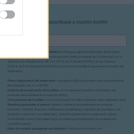
NEWSLETTER
Déjenos su email y suscríbase a nuestro boletín
JOSE GREGORIO OLMOS ARANGO
es el Responsable del tratamiento de los datos
personales del usuario y le informa de que estos datos se tratarán de conformidad con lo
dispuesto en el Reglamento (UE) 2016/679, de 27 de abril (GDPR), y la Ley Orgánica
3/2018, de 5 de diciembre (LOPDGDD), por lo que se le facilita la siguiente información del
tratamiento:
Fines y legitimación del tratamiento:
suscripción al blog informativo (por consentimiento
del interesado, art. 6.1.a GDPR).
Criterios de conservación de los datos:
se conservarán durante no más tiempo del
necesario para mantener la suscripción al blog.
Comunicación de los datos:
no se comunicarán los datos a terceros, salvo obligación legal.
Derechos que asisten al usuario:
derecho a retirar el consentimiento en cualquier
momento. Derecho de acceso, rectificación, portabilidad y supresión de sus datos, y de
limitación u oposición a su tratamiento. Derecho a presentar una reclamación ante la
Autoridad de control (www.aepd.es) si considera que el tratamiento no se ajusta a la
normativa vigente.
Datos de contacto para ejercer sus derechos:
info@wuincosmetics.com.