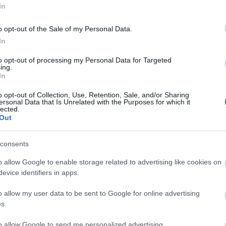
AÑADIR AL CARRITO
AÑADIR AL CARRITO
In
o opt-out of the Sale of my Personal Data.
Añadir a la lista de deseos
Añadir a la lista de d
In
to opt-out of processing my Personal Data for Targeted
ing.
In
o opt-out of Collection, Use, Retention, Sale, and/or Sharing
ersonal Data that Is Unrelated with the Purposes for which it
lected.
Out
consents
o allow Google to enable storage related to advertising like cookies on
evice identifiers in apps.
o allow my user data to be sent to Google for online advertising
s.
to allow Google to send me personalized advertising.