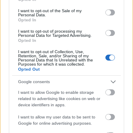
ACRÍLICOS
use your data for below specified purposes in below Google
consent section.
I want to opt-out of the Sale of my
BARBERÍA
Personal Data.
Opted In
Desinfectantes
ESMALTE TRADICIONAL Y TRATAMIENTOS
I want to opt-out of processing my
Personal Data for Targeted Advertising.
ESMALTES PERMANENTES
Opted In
ESTÉTICA
I want to opt-out of Collection, Use,
Retention, Sale, and/or Sharing of my
GELES
Personal Data that Is Unrelated with the
Purposes for which it was collected.
HERRAMIENTAS Y ACCESORIOS MANICURA /
Opted Out
PEDICURA
Google consents
HIGIENE Y DESINFECCIÓN
I want to allow Google to enable storage
LÍQUIDOS MANICURA / PEDICURA
related to advertising like cookies on web or
MAQUILLAJE
device identifiers in apps.
PELUQUERÍA
I want to allow my user data to be sent to
Google for online advertising purposes.
S