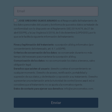
JOSE GREGORIO OLMOS ARANGO
es el Responsable del tratamiento de
los datos personales del usuario y le informa de que estos datos se tratarán de
conformidad con lo dispuesto en el Reglamento (UE) 2016/679, de 27 de
abril (GDPR), y la Ley Orgánica 3/2018, de 5 de diciembre (LOPDGDD), por lo
que se le facilita la siguiente información del tratamiento:
Fines y legitimación del tratamiento:
suscripción al blog informativo (por
consentimiento del interesado, art. 6.1.a GDPR).
Criterios de conservación de los datos:
se conservarán durante no más
tiempo del necesario para mantener la suscripción al blog.
Comunicación de los datos:
no se comunicarán los datos a terceros, salvo
obligación legal.
Derechos que asisten al usuario:
derecho a retirar el consentimiento en
cualquier momento. Derecho de acceso, rectificación, portabilidad y
supresión de sus datos, y de limitación u oposición a su tratamiento. Derecho
a presentar una reclamación ante la Autoridad de control (www.aepd.es) si
considera que el tratamiento no se ajusta a la normativa vigente.
Datos de contacto para ejercer sus derechos:
info@wuincosmetics.com.
Enviar