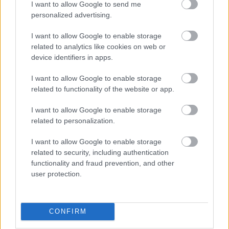
Set / Packs
I want to allow Google to send me
personalized advertising.
UÑAS
I want to allow Google to enable storage
related to analytics like cookies on web or
device identifiers in apps.
I want to allow Google to enable storage
related to functionality of the website or app.
I want to allow Google to enable storage
related to personalization.
I want to allow Google to enable storage
related to security, including authentication
DIRECCIÓN
functionality and fraud prevention, and other
Calle Santo Domingo, 51
user protection.
06001 Badajoz
TELÉFONOS
+34 924 207 911
CONFIRM
+34 630 329 960