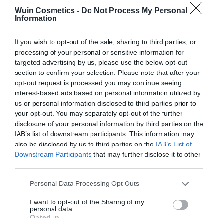
Wuin Cosmetics -
Do Not Process My Personal
Information
Añadir a la lista de
deseos
If you wish to opt-out of the sale, sharing to third parties, or
processing of your personal or sensitive information for
targeted advertising by us, please use the below opt-out
section to confirm your selection. Please note that after your
opt-out request is processed you may continue seeing
interest-based ads based on personal information utilized by
FILTRAR POR PRECIO
us or personal information disclosed to third parties prior to
your opt-out. You may separately opt-out of the further
disclosure of your personal information by third parties on the
IAB’s list of downstream participants. This information may
Precio:
20€
—
30€
FILTRAR
also be disclosed by us to third parties on the
IAB’s List of
Downstream Participants
that may further disclose it to other
third parties.
CATEGORÍAS DEL PRODUCTO
Please note that this website/app uses one or more Google
Personal Data Processing Opt Outs
➤ NOVEDADES
services and may gather and store information including but
not limited to your visit or usage behaviour. You may click to
I want to opt-out of the Sharing of my
➤ OTROS
personal data.
grant or deny consent to Google and its third-party tags to
Opted In