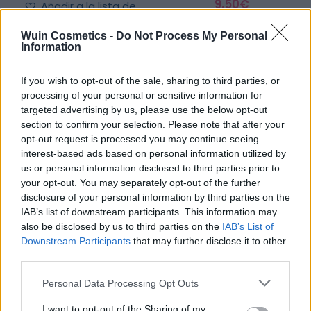
9,50
€
Añadir a la lista de
deseos
AÑADIR AL CARRITO
Wuin Cosmetics -
Do Not Process My Personal
Information
Añadir a la lista de
If you wish to opt-out of the sale, sharing to third parties, or
deseos
processing of your personal or sensitive information for
targeted advertising by us, please use the below opt-out
section to confirm your selection. Please note that after your
opt-out request is processed you may continue seeing
interest-based ads based on personal information utilized by
us or personal information disclosed to third parties prior to
FILTRAR POR PRECIO
your opt-out. You may separately opt-out of the further
disclosure of your personal information by third parties on the
IAB’s list of downstream participants. This information may
also be disclosed by us to third parties on the
IAB’s List of
Precio:
0€
—
20€
FILTRAR
Downstream Participants
that may further disclose it to other
third parties.
Please note that this website/app uses one or more Google
Personal Data Processing Opt Outs
CATEGORÍAS DEL PRODUCTO
services and may gather and store information including but
not limited to your visit or usage behaviour. You may click to
I want to opt-out of the Sharing of my