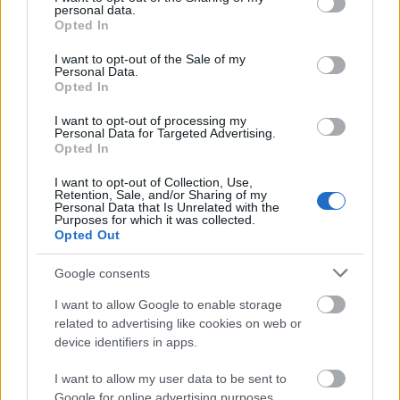
➤ NOVEDADES
personal data.
grant or deny consent to Google and its third-party tags to
Opted In
➤ OTROS
use your data for below specified purposes in below Google
consent section.
I want to opt-out of the Sale of my
ACRÍLICOS
Personal Data.
Opted In
BARBERÍA
Desinfectantes
I want to opt-out of processing my
Personal Data for Targeted Advertising.
ESMALTE TRADICIONAL Y TRATAMIENTOS
Opted In
ESMALTES PERMANENTES
I want to opt-out of Collection, Use,
Retention, Sale, and/or Sharing of my
ESTÉTICA
Personal Data that Is Unrelated with the
Purposes for which it was collected.
GELES
Opted Out
HERRAMIENTAS Y ACCESORIOS MANICURA /
Google consents
PEDICURA
I want to allow Google to enable storage
HIGIENE Y DESINFECCIÓN
related to advertising like cookies on web or
LÍQUIDOS MANICURA / PEDICURA
device identifiers in apps.
MAQUILLAJE
I want to allow my user data to be sent to
PELUQUERÍA
Google for online advertising purposes.