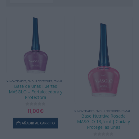
➤ NOVEDADES
,
ENDURECEDORES
,
ESMALTE TRADICIONAL Y TRATAMIENTOS
,
TRATAMIENTOS
,
UÑA
Base de Uñas Fuertes
MASGLO – Fortalecedora y
Protectora
11,00
€
0
out of 5
➤ NOVEDADES
,
ENDURECEDORES
,
ESMALTE TRADICIONAL Y TRATAMIENTOS
Base Nutritiva Rosada
MASGLO 13,5 ml | Cuida y
AÑADIR AL CARRITO
Protege las Uñas
0
out of 5