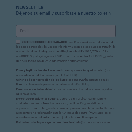
NEWSLETTER
Déjenos su email y suscríbase a nuestro boletín
JOSE GREGORIO OLMOS ARANGO
es el Responsable del tratamiento de
los datos personales del usuario y le informa de que estos datos se tratarán de
conformidad con lo dispuesto en el Reglamento (UE) 2016/679, de 27 de
abril (GDPR), y la Ley Orgánica 3/2018, de 5 de diciembre (LOPDGDD), por lo
que se le facilita la siguiente información del tratamiento:
Fines y legitimación del tratamiento:
suscripción al blog informativo (por
consentimiento del interesado, art. 6.1.a GDPR).
Criterios de conservación de los datos:
se conservarán durante no más
tiempo del necesario para mantener la suscripción al blog.
Comunicación de los datos:
no se comunicarán los datos a terceros, salvo
obligación legal.
Derechos que asisten al usuario:
derecho a retirar el consentimiento en
cualquier momento. Derecho de acceso, rectificación, portabilidad y
supresión de sus datos, y de limitación u oposición a su tratamiento. Derecho
a presentar una reclamación ante la Autoridad de control (www.aepd.es) si
considera que el tratamiento no se ajusta a la normativa vigente.
Datos de contacto para ejercer sus derechos:
info@wuincosmetics.com.