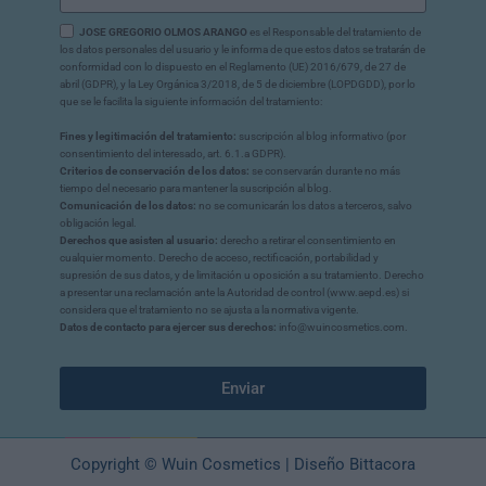
JOSE GREGORIO OLMOS ARANGO
es el Responsable del tratamiento de
los datos personales del usuario y le informa de que estos datos se tratarán de
conformidad con lo dispuesto en el Reglamento (UE) 2016/679, de 27 de
abril (GDPR), y la Ley Orgánica 3/2018, de 5 de diciembre (LOPDGDD), por lo
que se le facilita la siguiente información del tratamiento:
Fines y legitimación del tratamiento:
suscripción al blog informativo (por
consentimiento del interesado, art. 6.1.a GDPR).
Criterios de conservación de los datos:
se conservarán durante no más
tiempo del necesario para mantener la suscripción al blog.
Comunicación de los datos:
no se comunicarán los datos a terceros, salvo
obligación legal.
Derechos que asisten al usuario:
derecho a retirar el consentimiento en
cualquier momento. Derecho de acceso, rectificación, portabilidad y
supresión de sus datos, y de limitación u oposición a su tratamiento. Derecho
a presentar una reclamación ante la Autoridad de control (www.aepd.es) si
considera que el tratamiento no se ajusta a la normativa vigente.
Datos de contacto para ejercer sus derechos:
info@wuincosmetics.com.
Enviar
Copyright © Wuin Cosmetics | Diseño Bittacora