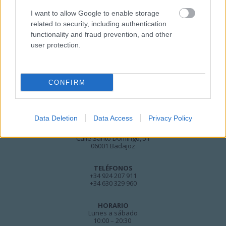
I want to allow Google to enable storage
related to security, including authentication
functionality and fraud prevention, and other
user protection.
CONFIRM
Data Deletion
Data Access
Privacy Policy
DIRECCIÓN
Calle Santo Domingo, 51
06001 Badajoz
TELÉFONOS
+34 924 207 911
+34 630 329 960
HORARIO
Lunes a sábado
10:00 – 20:30