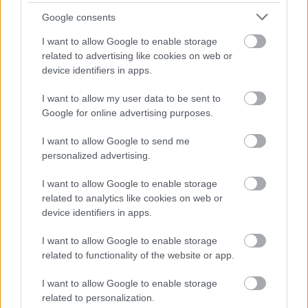
Desinfectantes
Google consents
ESMALTE TRADICIONAL Y TRATAMIENTOS
I want to allow Google to enable storage
related to advertising like cookies on web or
ESMALTES PERMANENTES
device identifiers in apps.
ESTÉTICA
I want to allow my user data to be sent to
GELES
Google for online advertising purposes.
HERRAMIENTAS Y ACCESORIOS MANICURA /
PEDICURA
I want to allow Google to send me
personalized advertising.
HIGIENE Y DESINFECCIÓN
LÍQUIDOS MANICURA / PEDICURA
I want to allow Google to enable storage
related to analytics like cookies on web or
MAQUILLAJE
device identifiers in apps.
PELUQUERÍA
I want to allow Google to enable storage
S
related to functionality of the website or app.
Set / Packs
I want to allow Google to enable storage
UÑAS
related to personalization.