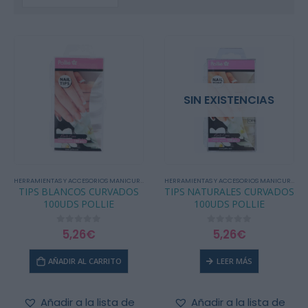
SIN EXISTENCIAS
HERRAMIENTAS Y ACCESORIOS MANICURA / PEDICURA
,
MOLDES / TIPS
HERRAMIENTAS Y ACCESORIOS MANICURA / PEDICURA
TIPS BLANCOS CURVADOS
TIPS NATURALES CURVADOS
100UDS POLLIE
100UDS POLLIE
5,26
€
5,26
€
0
out of 5
0
out of 5
AÑADIR AL CARRITO
LEER MÁS
Añadir a la lista de
Añadir a la lista de