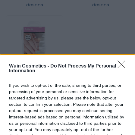
deseos
deseos
Wuin Cosmetics -
Do Not Process My Personal
Information
HERRAMIENTAS Y ACCESORIOS MANICURA / PEDICURA
,
MOLDES / TIPS
TIPS TRANSPARENTES
If you wish to opt-out of the sale, sharing to third parties, or
CURVADOS 100UDS POLLIE
processing of your personal or sensitive information for
targeted advertising by us, please use the below opt-out
5,26
€
0
out of 5
section to confirm your selection. Please note that after your
opt-out request is processed you may continue seeing
AÑADIR AL CARRITO
interest-based ads based on personal information utilized by
us or personal information disclosed to third parties prior to
your opt-out. You may separately opt-out of the further
Añadir a la lista de