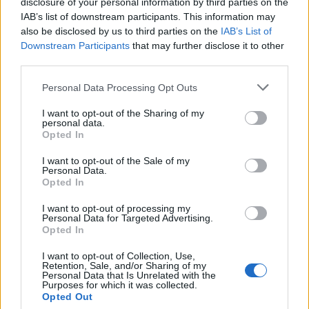
disclosure of your personal information by third parties on the
deseos
IAB’s list of downstream participants. This information may
also be disclosed by us to third parties on the
IAB’s List of
Downstream Participants
that may further disclose it to other
third parties.
Please note that this website/app uses one or more Google
Personal Data Processing Opt Outs
FILTRAR POR PRECIO
services and may gather and store information including but
not limited to your visit or usage behaviour. You may click to
I want to opt-out of the Sharing of my
personal data.
grant or deny consent to Google and its third-party tags to
Opted In
use your data for below specified purposes in below Google
consent section.
Precio:
0€
—
10€
I want to opt-out of the Sale of my
FILTRAR
Personal Data.
Opted In
CATEGORÍAS DEL PRODUCTO
I want to opt-out of processing my
Personal Data for Targeted Advertising.
Opted In
➤ NOVEDADES
➤ OTROS
I want to opt-out of Collection, Use,
Retention, Sale, and/or Sharing of my
Personal Data that Is Unrelated with the
ACRÍLICOS
Purposes for which it was collected.
Opted Out
BARBERÍA