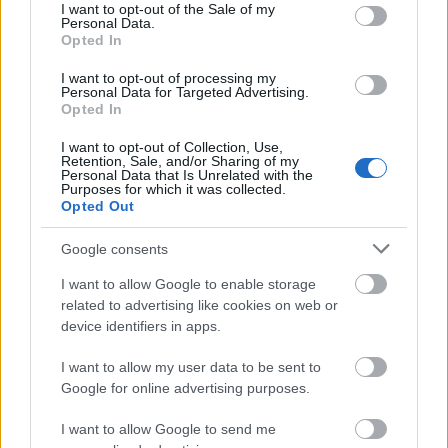
consent section.
I want to opt-out of the Sale of my
Desinfectantes
Personal Data.
Opted In
ESMALTE TRADICIONAL Y TRATAMIENTOS
I want to opt-out of processing my
ESMALTES PERMANENTES
Personal Data for Targeted Advertising.
Opted In
ESTÉTICA
GELES
I want to opt-out of Collection, Use,
Retention, Sale, and/or Sharing of my
Personal Data that Is Unrelated with the
HERRAMIENTAS Y ACCESORIOS MANICURA /
Purposes for which it was collected.
PEDICURA
Opted Out
HIGIENE Y DESINFECCIÓN
Google consents
LÍQUIDOS MANICURA / PEDICURA
I want to allow Google to enable storage
MAQUILLAJE
related to advertising like cookies on web or
device identifiers in apps.
PELUQUERÍA
S
I want to allow my user data to be sent to
Google for online advertising purposes.
Set / Packs
UÑAS
I want to allow Google to send me