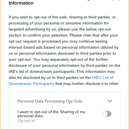
Information
deseos
If you wish to opt-out of the sale, sharing to third parties, or
processing of your personal or sensitive information for
targeted advertising by us, please use the below opt-out
section to confirm your selection. Please note that after your
FILTRAR POR PRECIO
opt-out request is processed you may continue seeing
interest-based ads based on personal information utilized by
us or personal information disclosed to third parties prior to
your opt-out. You may separately opt-out of the further
disclosure of your personal information by third parties on the
Precio:
10€
—
20€
FILTRAR
IAB’s list of downstream participants. This information may
also be disclosed by us to third parties on the
IAB’s List of
Downstream Participants
that may further disclose it to other
CATEGORÍAS DEL PRODUCTO
third parties.
➤ NOVEDADES
Please note that this website/app uses one or more Google
Personal Data Processing Opt Outs
services and may gather and store information including but
➤ OTROS
not limited to your visit or usage behaviour. You may click to
I want to opt-out of the Sharing of my
personal data.
ACRÍLICOS
grant or deny consent to Google and its third-party tags to
Opted In
use your data for below specified purposes in below Google
BARBERÍA