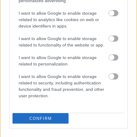
personalized advertising.
I want to allow Google to enable storage
related to analytics like cookies on web or
device identifiers in apps.
I want to allow Google to enable storage
related to functionality of the website or app.
I want to allow Google to enable storage
related to personalization.
I want to allow Google to enable storage
DIRECCIÓN
related to security, including authentication
Calle Santo Domingo, 51
06001 Badajoz
functionality and fraud prevention, and other
user protection.
TELÉFONOS
+34 924 207 911
+34 630 329 960
CONFIRM
HORARIO
Lunes a sábado
10:00 – 20:30