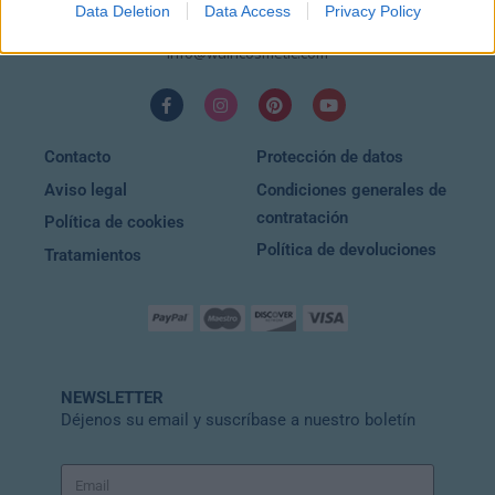
Data Deletion
Data Access
Privacy Policy
EMAIL
info@wuincosmetic.com
Contacto
Protección de datos
Aviso legal
Condiciones generales de
contratación
Política de cookies
Política de devoluciones
Tratamientos
NEWSLETTER
Déjenos su email y suscríbase a nuestro boletín