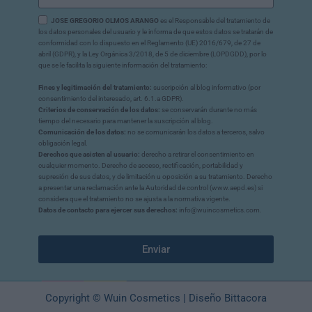
JOSE GREGORIO OLMOS ARANGO
es el Responsable del tratamiento de
los datos personales del usuario y le informa de que estos datos se tratarán de
conformidad con lo dispuesto en el Reglamento (UE) 2016/679, de 27 de
abril (GDPR), y la Ley Orgánica 3/2018, de 5 de diciembre (LOPDGDD), por lo
que se le facilita la siguiente información del tratamiento:
Fines y legitimación del tratamiento:
suscripción al blog informativo (por
consentimiento del interesado, art. 6.1.a GDPR).
Criterios de conservación de los datos:
se conservarán durante no más
tiempo del necesario para mantener la suscripción al blog.
Comunicación de los datos:
no se comunicarán los datos a terceros, salvo
obligación legal.
Derechos que asisten al usuario:
derecho a retirar el consentimiento en
cualquier momento. Derecho de acceso, rectificación, portabilidad y
supresión de sus datos, y de limitación u oposición a su tratamiento. Derecho
a presentar una reclamación ante la Autoridad de control (www.aepd.es) si
considera que el tratamiento no se ajusta a la normativa vigente.
Datos de contacto para ejercer sus derechos:
info@wuincosmetics.com.
Enviar
Copyright © Wuin Cosmetics | Diseño Bittacora