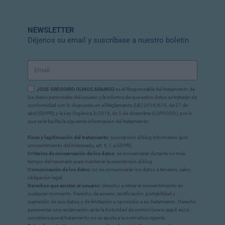
NEWSLETTER
Déjenos su email y suscríbase a nuestro boletín
JOSE GREGORIO OLMOS ARANGO
es el Responsable del tratamiento de
los datos personales del usuario y le informa de que estos datos se tratarán de
conformidad con lo dispuesto en el Reglamento (UE) 2016/679, de 27 de
abril (GDPR), y la Ley Orgánica 3/2018, de 5 de diciembre (LOPDGDD), por lo
que se le facilita la siguiente información del tratamiento:
Fines y legitimación del tratamiento:
suscripción al blog informativo (por
consentimiento del interesado, art. 6.1.a GDPR).
Criterios de conservación de los datos:
se conservarán durante no más
tiempo del necesario para mantener la suscripción al blog.
Comunicación de los datos:
no se comunicarán los datos a terceros, salvo
obligación legal.
Derechos que asisten al usuario:
derecho a retirar el consentimiento en
cualquier momento. Derecho de acceso, rectificación, portabilidad y
supresión de sus datos, y de limitación u oposición a su tratamiento. Derecho
a presentar una reclamación ante la Autoridad de control (www.aepd.es) si
considera que el tratamiento no se ajusta a la normativa vigente.