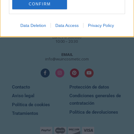
CONFIRM
TELÉFONOS
+34 924 207 911
+34 630 329 960
Data Deletion
Data Access
Privacy Policy
HORARIO
Lunes a sábado
10:00 – 20:30
EMAIL
info@wuincosmetic.com
Contacto
Protección de datos
Aviso legal
Condiciones generales de
contratación
Política de cookies
Política de devoluciones
Tratamientos