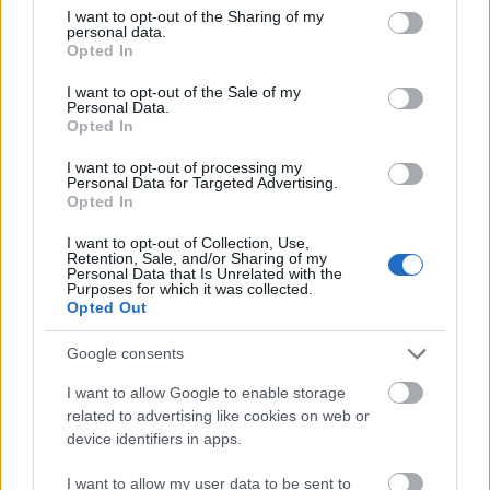
CATEGORÍAS DEL PRODUCTO
not limited to your visit or usage behaviour. You may click to
I want to opt-out of the Sharing of my
personal data.
grant or deny consent to Google and its third-party tags to
➤ NOVEDADES
Opted In
use your data for below specified purposes in below Google
➤ OTROS
consent section.
I want to opt-out of the Sale of my
Personal Data.
ACRÍLICOS
Opted In
BARBERÍA
I want to opt-out of processing my
Desinfectantes
Personal Data for Targeted Advertising.
Opted In
ESMALTE TRADICIONAL Y TRATAMIENTOS
I want to opt-out of Collection, Use,
ESMALTES PERMANENTES
Retention, Sale, and/or Sharing of my
Personal Data that Is Unrelated with the
ESTÉTICA
Purposes for which it was collected.
Opted Out
GELES
Google consents
HERRAMIENTAS Y ACCESORIOS MANICURA /
PEDICURA
I want to allow Google to enable storage
related to advertising like cookies on web or
HIGIENE Y DESINFECCIÓN
device identifiers in apps.
LÍQUIDOS MANICURA / PEDICURA
I want to allow my user data to be sent to