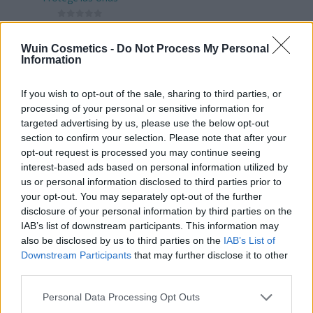
9,50
€
0
out of 5
Wuin Cosmetics -
Do Not Process My Personal
AÑADIR AL CARRITO
Information
If you wish to opt-out of the sale, sharing to third parties, or
Añadir a la lista de
processing of your personal or sensitive information for
deseos
targeted advertising by us, please use the below opt-out
section to confirm your selection. Please note that after your
opt-out request is processed you may continue seeing
interest-based ads based on personal information utilized by
us or personal information disclosed to third parties prior to
your opt-out. You may separately opt-out of the further
FILTRAR POR PRECIO
disclosure of your personal information by third parties on the
IAB’s list of downstream participants. This information may
also be disclosed by us to third parties on the
IAB’s List of
Downstream Participants
that may further disclose it to other
Precio:
0€
—
10€
FILTRAR
third parties.
Please note that this website/app uses one or more Google
Personal Data Processing Opt Outs
services and may gather and store information including but