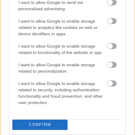
Set / Packs
I want to allow Google to send me
personalized advertising.
UÑAS
I want to allow Google to enable storage
related to analytics like cookies on web or
device identifiers in apps.
I want to allow Google to enable storage
related to functionality of the website or app.
I want to allow Google to enable storage
related to personalization.
I want to allow Google to enable storage
related to security, including authentication
DIRECCIÓN
functionality and fraud prevention, and other
Calle Santo Domingo, 51
user protection.
06001 Badajoz
TELÉFONOS
+34 924 207 911
CONFIRM
+34 630 329 960