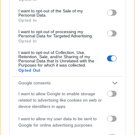
ACRÍLICOS
use your data for below specified purposes in below Google
consent section.
I want to opt-out of the Sale of my
BARBERÍA
Personal Data.
Opted In
Desinfectantes
ESMALTE TRADICIONAL Y TRATAMIENTOS
I want to opt-out of processing my
Personal Data for Targeted Advertising.
ESMALTES PERMANENTES
Opted In
ESTÉTICA
I want to opt-out of Collection, Use,
Retention, Sale, and/or Sharing of my
GELES
Personal Data that Is Unrelated with the
Purposes for which it was collected.
HERRAMIENTAS Y ACCESORIOS MANICURA /
Opted Out
PEDICURA
Google consents
HIGIENE Y DESINFECCIÓN
I want to allow Google to enable storage
LÍQUIDOS MANICURA / PEDICURA
related to advertising like cookies on web or
MAQUILLAJE
device identifiers in apps.
PELUQUERÍA
I want to allow my user data to be sent to
Google for online advertising purposes.
S