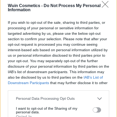
Wuin Cosmetics -
Do Not Process My Personal
Information
Añadir a la lista de
deseos
If you wish to opt-out of the sale, sharing to third parties, or
processing of your personal or sensitive information for
targeted advertising by us, please use the below opt-out
section to confirm your selection. Please note that after your
opt-out request is processed you may continue seeing
interest-based ads based on personal information utilized by
FILTRAR POR PRECIO
us or personal information disclosed to third parties prior to
your opt-out. You may separately opt-out of the further
disclosure of your personal information by third parties on the
IAB’s list of downstream participants. This information may
Precio:
20€
—
30€
FILTRAR
also be disclosed by us to third parties on the
IAB’s List of
Downstream Participants
that may further disclose it to other
third parties.
CATEGORÍAS DEL PRODUCTO
Please note that this website/app uses one or more Google
Personal Data Processing Opt Outs
➤ NOVEDADES
services and may gather and store information including but
not limited to your visit or usage behaviour. You may click to
I want to opt-out of the Sharing of my
➤ OTROS
personal data.
grant or deny consent to Google and its third-party tags to
Opted In