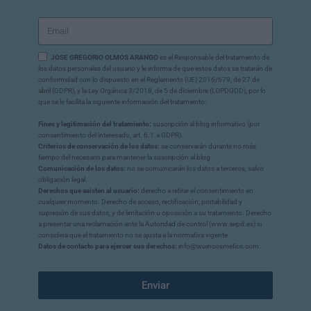
JOSE GREGORIO OLMOS ARANGO
es el Responsable del tratamiento de
los datos personales del usuario y le informa de que estos datos se tratarán de
conformidad con lo dispuesto en el Reglamento (UE) 2016/679, de 27 de
abril (GDPR), y la Ley Orgánica 3/2018, de 5 de diciembre (LOPDGDD), por lo
que se le facilita la siguiente información del tratamiento:
Fines y legitimación del tratamiento:
suscripción al blog informativo (por
consentimiento del interesado, art. 6.1.a GDPR).
Criterios de conservación de los datos:
se conservarán durante no más
tiempo del necesario para mantener la suscripción al blog.
Comunicación de los datos:
no se comunicarán los datos a terceros, salvo
obligación legal.
Derechos que asisten al usuario:
derecho a retirar el consentimiento en
cualquier momento. Derecho de acceso, rectificación, portabilidad y
supresión de sus datos, y de limitación u oposición a su tratamiento. Derecho
a presentar una reclamación ante la Autoridad de control (www.aepd.es) si
considera que el tratamiento no se ajusta a la normativa vigente.
Datos de contacto para ejercer sus derechos:
info@wuincosmetics.com.
Enviar