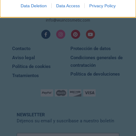
10:00 – 20:30
Data Deletion
Data Access
Privacy Policy
EMAIL
info@wuincosmetic.com
Contacto
Protección de datos
Aviso legal
Condiciones generales de
contratación
Política de cookies
Política de devoluciones
Tratamientos
NEWSLETTER
Déjenos su email y suscríbase a nuestro boletín