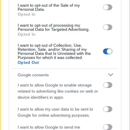
BARBERÍA
consent section.
I want to opt-out of the Sale of my
Personal Data.
Desinfectantes
Opted In
ESMALTE TRADICIONAL Y TRATAMIENTOS
I want to opt-out of processing my
ESMALTES PERMANENTES
Personal Data for Targeted Advertising.
Opted In
ESTÉTICA
I want to opt-out of Collection, Use,
GELES
Retention, Sale, and/or Sharing of my
Personal Data that Is Unrelated with the
HERRAMIENTAS Y ACCESORIOS MANICURA /
Purposes for which it was collected.
Opted Out
PEDICURA
HIGIENE Y DESINFECCIÓN
Google consents
LÍQUIDOS MANICURA / PEDICURA
I want to allow Google to enable storage
related to advertising like cookies on web or
MAQUILLAJE
device identifiers in apps.
PELUQUERÍA
I want to allow my user data to be sent to
S
Google for online advertising purposes.
Set / Packs
I want to allow Google to send me
UÑAS