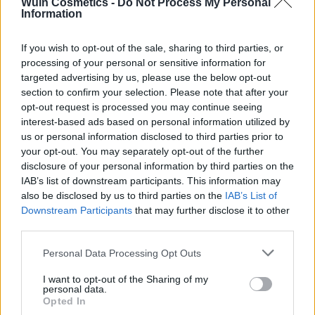
Wuin Cosmetics -
Do Not Process My Personal
Añadir a la lista de
deseos
Information
deseos
If you wish to opt-out of the sale, sharing to third parties, or
processing of your personal or sensitive information for
targeted advertising by us, please use the below opt-out
section to confirm your selection. Please note that after your
opt-out request is processed you may continue seeing
FILTRAR POR PRECIO
interest-based ads based on personal information utilized by
us or personal information disclosed to third parties prior to
your opt-out. You may separately opt-out of the further
disclosure of your personal information by third parties on the
Precio:
0€
—
10€
FILTRAR
IAB’s list of downstream participants. This information may
also be disclosed by us to third parties on the
IAB’s List of
Downstream Participants
that may further disclose it to other
CATEGORÍAS DEL PRODUCTO
third parties.
Please note that this website/app uses one or more Google
➤ NOVEDADES
Personal Data Processing Opt Outs
services and may gather and store information including but
➤ OTROS
not limited to your visit or usage behaviour. You may click to
I want to opt-out of the Sharing of my
personal data.
grant or deny consent to Google and its third-party tags to
ACRÍLICOS
Opted In
use your data for below specified purposes in below Google