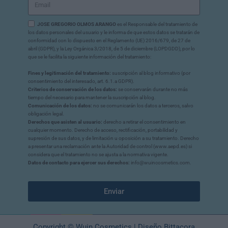
JOSE GREGORIO OLMOS ARANGO
es el Responsable del tratamiento de
los datos personales del usuario y le informa de que estos datos se tratarán de
conformidad con lo dispuesto en el Reglamento (UE) 2016/679, de 27 de
abril (GDPR), y la Ley Orgánica 3/2018, de 5 de diciembre (LOPDGDD), por lo
que se le facilita la siguiente información del tratamiento:
Fines y legitimación del tratamiento:
suscripción al blog informativo (por
consentimiento del interesado, art. 6.1.a GDPR).
Criterios de conservación de los datos:
se conservarán durante no más
tiempo del necesario para mantener la suscripción al blog.
Comunicación de los datos:
no se comunicarán los datos a terceros, salvo
obligación legal.
Derechos que asisten al usuario:
derecho a retirar el consentimiento en
cualquier momento. Derecho de acceso, rectificación, portabilidad y
supresión de sus datos, y de limitación u oposición a su tratamiento. Derecho
a presentar una reclamación ante la Autoridad de control (www.aepd.es) si
considera que el tratamiento no se ajusta a la normativa vigente.
Datos de contacto para ejercer sus derechos:
info@wuincosmetics.com.
Enviar
Copyright © Wuin Cosmetics | Diseño Bittacora