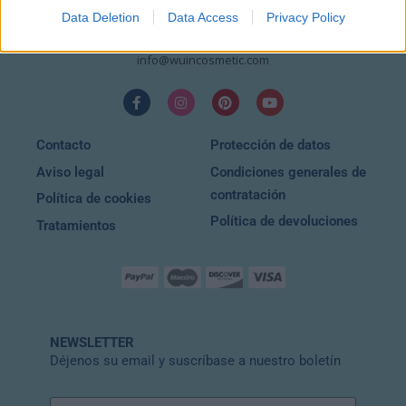
10:00 – 20:30
Data Deletion
Data Access
Privacy Policy
EMAIL
info@wuincosmetic.com
Contacto
Protección de datos
Aviso legal
Condiciones generales de
contratación
Política de cookies
Política de devoluciones
Tratamientos
NEWSLETTER
Déjenos su email y suscríbase a nuestro boletín