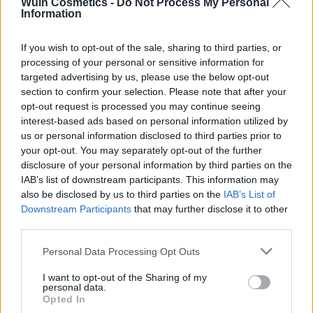
Wuin Cosmetics -
Do Not Process My Personal
Añadir a la lista de
Information
deseos
If you wish to opt-out of the sale, sharing to third parties, or
processing of your personal or sensitive information for
targeted advertising by us, please use the below opt-out
section to confirm your selection. Please note that after your
opt-out request is processed you may continue seeing
FILTRAR POR PRECIO
interest-based ads based on personal information utilized by
us or personal information disclosed to third parties prior to
your opt-out. You may separately opt-out of the further
disclosure of your personal information by third parties on the
Precio:
0€
—
10€
FILTRAR
IAB’s list of downstream participants. This information may
also be disclosed by us to third parties on the
IAB’s List of
Downstream Participants
that may further disclose it to other
CATEGORÍAS DEL PRODUCTO
third parties.
Please note that this website/app uses one or more Google
➤ NOVEDADES
Personal Data Processing Opt Outs
services and may gather and store information including but
➤ OTROS
not limited to your visit or usage behaviour. You may click to
I want to opt-out of the Sharing of my
personal data.
grant or deny consent to Google and its third-party tags to
ACRÍLICOS
Opted In
use your data for below specified purposes in below Google