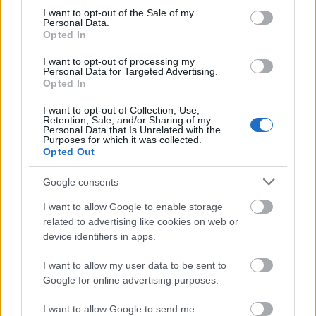
BARBERÍA
consent section.
I want to opt-out of the Sale of my
Personal Data.
Desinfectantes
Opted In
ESMALTE TRADICIONAL Y TRATAMIENTOS
I want to opt-out of processing my
ESMALTES PERMANENTES
Personal Data for Targeted Advertising.
Opted In
ESTÉTICA
I want to opt-out of Collection, Use,
GELES
Retention, Sale, and/or Sharing of my
Personal Data that Is Unrelated with the
HERRAMIENTAS Y ACCESORIOS MANICURA /
Purposes for which it was collected.
Opted Out
PEDICURA
HIGIENE Y DESINFECCIÓN
Google consents
LÍQUIDOS MANICURA / PEDICURA
I want to allow Google to enable storage
related to advertising like cookies on web or
MAQUILLAJE
device identifiers in apps.
PELUQUERÍA
I want to allow my user data to be sent to
S
Google for online advertising purposes.
Set / Packs
I want to allow Google to send me
UÑAS