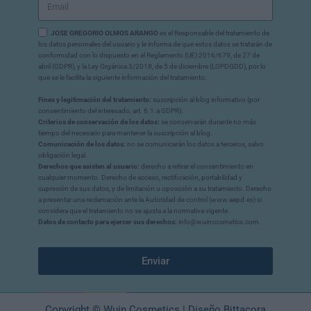
JOSE GREGORIO OLMOS ARANGO
es el Responsable del tratamiento de
los datos personales del usuario y le informa de que estos datos se tratarán de
conformidad con lo dispuesto en el Reglamento (UE) 2016/679, de 27 de
abril (GDPR), y la Ley Orgánica 3/2018, de 5 de diciembre (LOPDGDD), por lo
que se le facilita la siguiente información del tratamiento:
Fines y legitimación del tratamiento:
suscripción al blog informativo (por
consentimiento del interesado, art. 6.1.a GDPR).
Criterios de conservación de los datos:
se conservarán durante no más
tiempo del necesario para mantener la suscripción al blog.
Comunicación de los datos:
no se comunicarán los datos a terceros, salvo
obligación legal.
Derechos que asisten al usuario:
derecho a retirar el consentimiento en
cualquier momento. Derecho de acceso, rectificación, portabilidad y
supresión de sus datos, y de limitación u oposición a su tratamiento. Derecho
a presentar una reclamación ante la Autoridad de control (www.aepd.es) si
considera que el tratamiento no se ajusta a la normativa vigente.
Datos de contacto para ejercer sus derechos:
info@wuincosmetics.com.
Enviar
Copyright © Wuin Cosmetics | Diseño Bittacora