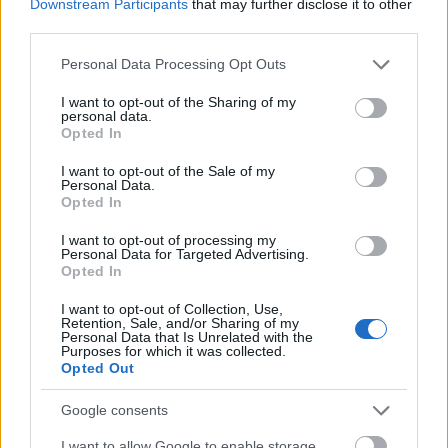
Downstream Participants
that may further disclose it to other
Es un producto especialmente indicado para centros de
third parties.
estética, salones de belleza y profesionales de la
Please note that this website/app uses one or more Google
Personal Data Processing Opt Outs
depilación que buscan ofrecer un servicio completo y de
services and may gather and store information including but
calidad.
not limited to your visit or usage behaviour. You may click to
I want to opt-out of the Sharing of my
personal data.
grant or deny consent to Google and its third-party tags to
Opted In
Los profesionales registrados en
Wüin Cosmetics
use your data for below specified purposes in below Google
pueden acceder a condiciones especiales y precios
consent section.
I want to opt-out of the Sale of my
Personal Data.
profesionales.
Opted In
Beneficios del After Wax Mask Selfie
I want to opt-out of processing my
Italwax
Personal Data for Targeted Advertising.
Opted In
Ayuda a calmar la piel tras la depilación.
I want to opt-out of Collection, Use,
Aporta sensación de frescor inmediato.
Retention, Sale, and/or Sharing of my
Personal Data that Is Unrelated with the
Mejora el confort de la piel tratada.
Purposes for which it was collected.
Ideal para zonas faciales delicadas.
Opted Out
Complementa el tratamiento de depilación.
Google consents
Mejora la experiencia del cliente en cabina.
Textura ligera de fácil aplicación.
I want to allow Google to enable storage