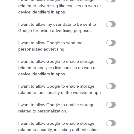
Uso profesional y doméstico.
related to advertising like cookies on web or
device identifiers in apps.
Características principales
I want to allow my user data to be sent to
Marca: Italwax.
Google for online advertising purposes.
Línea: Selfie.
I want to allow Google to send me
Producto: After Wax Mask.
personalized advertising.
Formato: 100 ml.
Cuidado post depilación.
I want to allow Google to enable storage
Aplicación fácil.
related to analytics like cookies on web or
Textura tipo mascarilla.
device identifiers in apps.
Especial para centros de estética.
I want to allow Google to enable storage
¿Para quién está recomendado?
related to functionality of the website or app.
Centros de estética.
I want to allow Google to enable storage
related to personalization.
Profesionales de la depilación facial.
Diseño de cejas.
I want to allow Google to enable storage
Depilación de labio superior.
related to security, including authentication
Depilación de mentón.