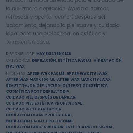
mascarilla facial diseñada para el cuidado de
la piel tras la depilación. Ayuda a calmar,
refrescar y aportar confort después del
tratamiento, dejando la piel suave y cuidada.
Ideal para uso profesional en estética y
también en casa.
DISPONIBILIDAD:
HAY EXISTENCIAS
CATEGORÍAS:
DEPILACIÓN
,
ESTÉTICA FACIAL
,
HIDRATACIÓN
,
ITAL WAX
ETIQUETAS:
AFTER WAX FACIAL
,
AFTER WAX ITALWAX
,
AFTER WAX MASK 100 ML
,
AFTER WAX MASK ITALWAX
,
BEAUTY SALON DEPILACIÓN
,
CENTROS DE ESTÉTICA
,
COSMÉTICA POST DEPILATORIA
,
CUIDADO PIEL DESPUÉS DE DEPILAR
,
CUIDADO PIEL ESTÉTICA PROFESIONAL.
,
CUIDADO POST DEPILACIÓN
,
DEPILACIÓN CEJAS PROFESIONAL
,
DEPILACIÓN FACIAL PROFESIONAL
,
DEPILACIÓN LABIO SUPERIOR
,
ESTÉTICA PROFESIONAL
,
ITALWAX SELFIE
,
MASCARILLA CALMANTE FACIAL
,