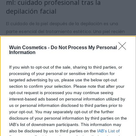
ml: cuidado profesional tras la
depilación facial
El cuidado de la piel después de la depilación es una
parte esencial del tratamiento estético. Una piel recién
depilada necesita calma, frescor y un cuidado específico
que ayude a recuperar su equilibrio natural.
Wuin Cosmetics -
Do Not Process My Personal
Information
La
After Wax Mask Selfie de Italwax
ha sido
desarrollada como el paso final perfecto dentro de la
If you wish to opt-out of the sale, sharing to third parties, or
processing of your personal or sensitive information for
línea de depilación facial Selfie. Su función es ayudar a
targeted advertising by us, please use the below opt-out
calmar la piel tras la eliminación del vello, aportando una
section to confirm your selection. Please note that after your
sensación de confort inmediato y mejorando el acabado
opt-out request is processed you may continue seeing
del tratamiento.
interest-based ads based on personal information utilized by
us or personal information disclosed to third parties prior to
Gracias a su textura ligera tipo mascarilla, se aplica
your opt-out. You may separately opt-out of the further
fácilmente en zonas delicadas del rostro como cejas,
disclosure of your personal information by third parties on the
labio superior o mentón, ayudando a reducir la sensación
IAB’s list of downstream participants. This information may
also be disclosed by us to third parties on the
IAB’s List of
de incomodidad tras la depilación.