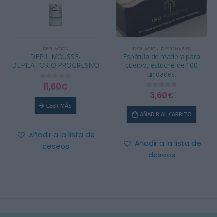
DEPILACIÓN
DEPILACIÓN
,
DESECHABLES
DEPIL MOUSSE-
Espátula de madera para
DEPILATORIO PROGRESIVO
cuerpo, estuche de 100
unidades.
11,60
€
0
out of 5
3,60
€
0
out of 5
LEER MÁS
AÑADIR AL CARRITO
Añadir a la lista de
Añadir a la lista de
deseos
deseos