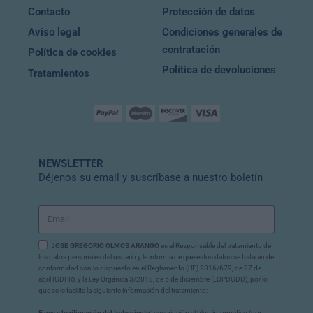
Contacto
Protección de datos
Aviso legal
Condiciones generales de
contratación
Política de cookies
Política de devoluciones
Tratamientos
NEWSLETTER
Déjenos su email y suscríbase a nuestro boletín
JOSE GREGORIO OLMOS ARANGO
es el Responsable del tratamiento de
los datos personales del usuario y le informa de que estos datos se tratarán de
conformidad con lo dispuesto en el Reglamento (UE) 2016/679, de 27 de
abril (GDPR), y la Ley Orgánica 3/2018, de 5 de diciembre (LOPDGDD), por lo
que se le facilita la siguiente información del tratamiento:
Fines y legitimación del tratamiento:
suscripción al blog informativo (por