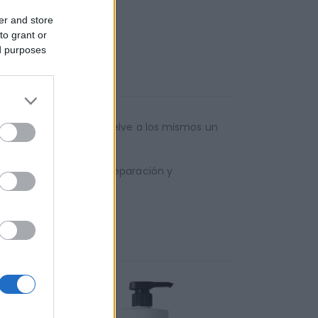
er and store
to grant or
ed purposes
la fibra capilar y devuelve a los mismos un
rofundo e hidratante. Reparación y