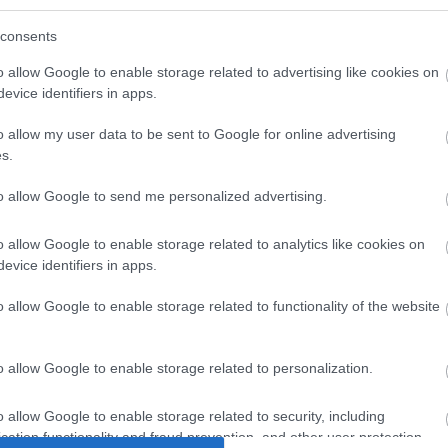
consents
o allow Google to enable storage related to advertising like cookies on
evice identifiers in apps.
o allow my user data to be sent to Google for online advertising
s.
to allow Google to send me personalized advertising.
MASCARILLAS
SCARILLA ANTIAGE LÍNEA
o allow Google to enable storage related to analytics like cookies on
BOTANICAL
evice identifiers in apps.
KLERAL
,
LAVADO
,
MARCAS
,
MASCARILLAS
MASCARILLA SUAVIZANT
0
out of 5
23,23
€
o allow Google to enable storage related to functionality of the website
BIOGENESI 250ml
AÑADIR AL CARRITO
0
out of 5
o allow Google to enable storage related to personalization.
28,90
€
Añadir a la lista de deseos
AÑADIR AL CARRITO
o allow Google to enable storage related to security, including
cation functionality and fraud prevention, and other user protection.