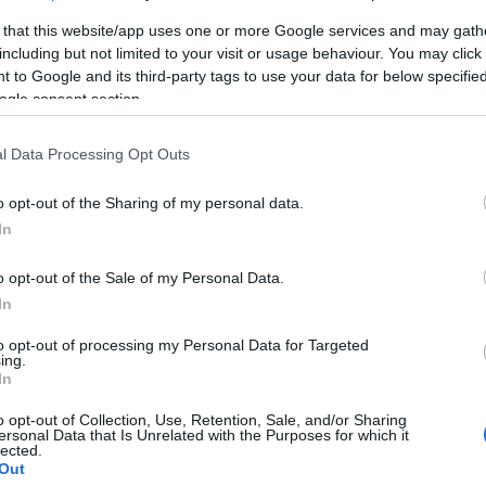
 that this website/app uses one or more Google services and may gath
including but not limited to your visit or usage behaviour. You may click 
 to Google and its third-party tags to use your data for below specifi
ogle consent section.
VALORACIONES (0)
l Data Processing Opt Outs
ra el tratamiento en profundidad de los cabellos. Reestructura 
o opt-out of the Sharing of my personal data.
In
tas pasando incluso por el cuero cabelludo. Acondicionamiento p
o opt-out of the Sale of my Personal Data.
 cabellos secos y dañados.
In
to opt-out of processing my Personal Data for Targeted
ing.
In
o opt-out of Collection, Use, Retention, Sale, and/or Sharing
ersonal Data that Is Unrelated with the Purposes for which it
lected.
Out