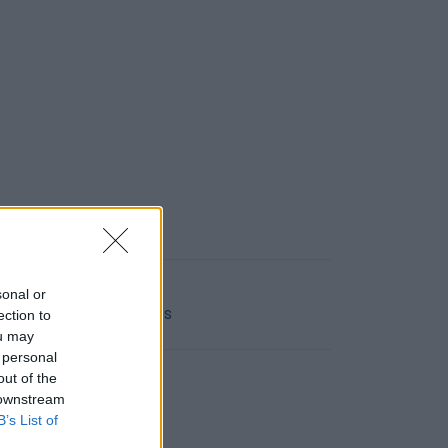
AN
sonal or
ir a la lista de deseos
ection to
ou may
 personal
out of the
 downstream
B’s List of