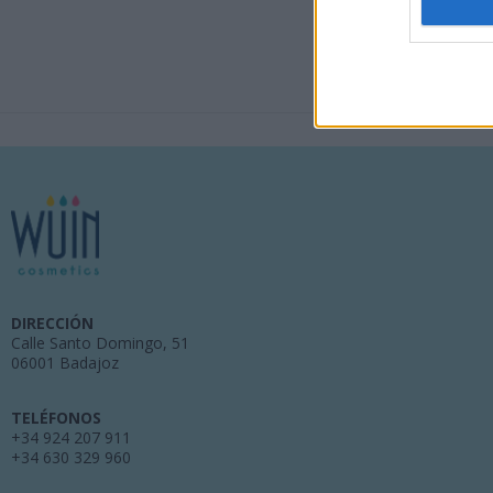
DIRECCIÓN
Calle Santo Domingo, 51
06001 Badajoz
TELÉFONOS
+34 924 207 911
+34 630 329 960