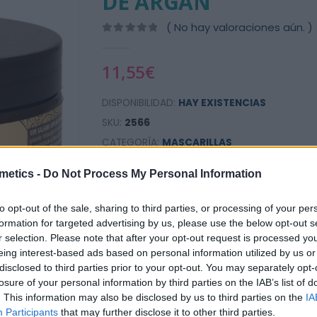
DE ARGÁN
( No hay valoraciones aún. )
0
out of 5
11,55
€
DISPONIBILIDAD:
HAY EXISTENCIAS
SKU:
2566
CATEGORÍA:
MASCARILLAS
ETIQUETAS:
MASCARILLA
,
MASCARILLA ARG
metics -
Do Not Process My Personal Information
to opt-out of the sale, sharing to third parties, or processing of your per
AÑADIR AL CARRITO
Añad
formation for targeted advertising by us, please use the below opt-out s
r selection. Please note that after your opt-out request is processed y
eing interest-based ads based on personal information utilized by us or
disclosed to third parties prior to your opt-out. You may separately opt-
losure of your personal information by third parties on the IAB’s list of
. This information may also be disclosed by us to third parties on the
IA
Participants
that may further disclose it to other third parties.