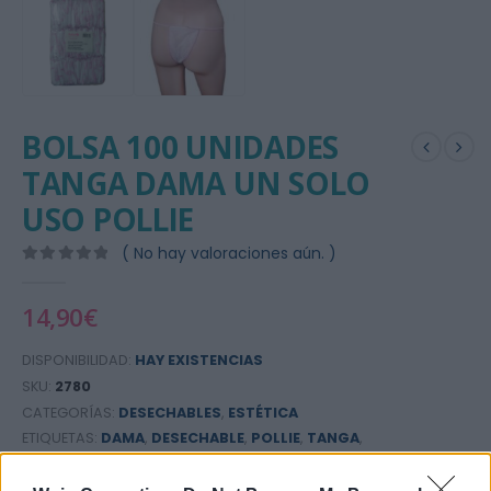
BOLSA 100 UNIDADES
TANGA DAMA UN SOLO
USO POLLIE
( No hay valoraciones aún. )
0
out of 5
14,90
€
DISPONIBILIDAD:
HAY EXISTENCIAS
SKU:
2780
CATEGORÍAS:
DESECHABLES
,
ESTÉTICA
ETIQUETAS:
DAMA
,
DESECHABLE
,
POLLIE
,
TANGA
,
TANGA MUJER
,
UN SOLO USO