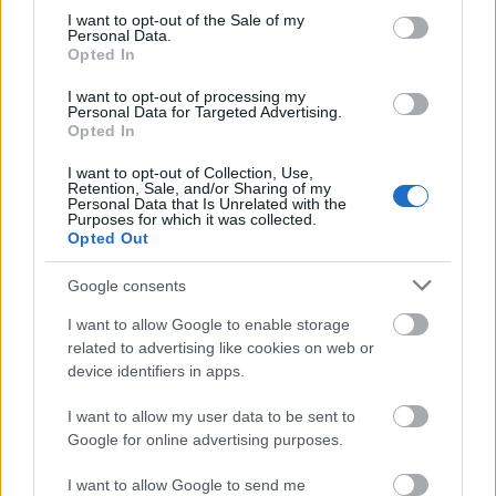
consent section.
para un solo uso, tirar después de su uso. Cada tanga se
I want to opt-out of the Sale of my
Personal Data.
almacena en bolsas independientes.
Opted In
I want to opt-out of processing my
Personal Data for Targeted Advertising.
MODO DE EMPLEO:
Opted In
Almacenar en un lugar seco y no exponer a la luz solar
I want to opt-out of Collection, Use,
Retention, Sale, and/or Sharing of my
directa. Entregar una bolsa individual de tanga
Personal Data that Is Unrelated with the
Purposes for which it was collected.
desechable a cada cliente para su posterior uso en
Opted Out
clínicas de estética y belleza o similares. Después de su
uso, tirar el producto a la basura.
Google consents
I want to allow Google to enable storage
INFORMACIÓN ADICIONAL
related to advertising like cookies on web or
device identifiers in apps.
VALORACIONES (0)
I want to allow my user data to be sent to
Google for online advertising purposes.
PRODUCTOS RELACIONADOS
I want to allow Google to send me