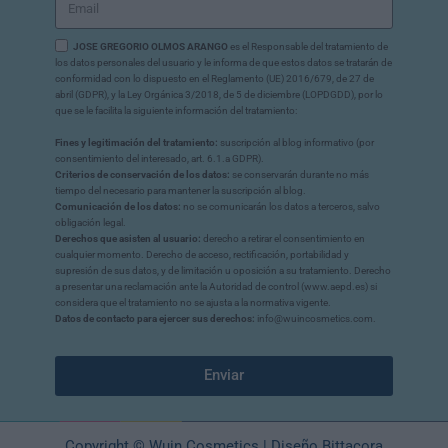
JOSE GREGORIO OLMOS ARANGO
es el Responsable del tratamiento de
los datos personales del usuario y le informa de que estos datos se tratarán de
conformidad con lo dispuesto en el Reglamento (UE) 2016/679, de 27 de
abril (GDPR), y la Ley Orgánica 3/2018, de 5 de diciembre (LOPDGDD), por lo
que se le facilita la siguiente información del tratamiento:
Fines y legitimación del tratamiento:
suscripción al blog informativo (por
consentimiento del interesado, art. 6.1.a GDPR).
Criterios de conservación de los datos:
se conservarán durante no más
tiempo del necesario para mantener la suscripción al blog.
Comunicación de los datos:
no se comunicarán los datos a terceros, salvo
obligación legal.
Derechos que asisten al usuario:
derecho a retirar el consentimiento en
cualquier momento. Derecho de acceso, rectificación, portabilidad y
supresión de sus datos, y de limitación u oposición a su tratamiento. Derecho
a presentar una reclamación ante la Autoridad de control (www.aepd.es) si
considera que el tratamiento no se ajusta a la normativa vigente.
Datos de contacto para ejercer sus derechos:
info@wuincosmetics.com.
Enviar
Copyright © Wuin Cosmetics | Diseño Bittacora