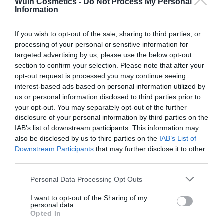
Wuin Cosmetics -
Do Not Process My Personal
Information
AÑADIR AL CARRITO
If you wish to opt-out of the sale, sharing to third parties, or
Añadir a la lista de deseos
processing of your personal or sensitive information for
targeted advertising by us, please use the below opt-out
section to confirm your selection. Please note that after your
opt-out request is processed you may continue seeing
interest-based ads based on personal information utilized by
us or personal information disclosed to third parties prior to
your opt-out. You may separately opt-out of the further
DESCRIPCIÓN
disclosure of your personal information by third parties on the
IAB’s list of downstream participants. This information may
also be disclosed by us to third parties on the
IAB’s List of
Bolsa de 100 tangas
desechables
envasados
Downstream Participants
that may further disclose it to other
third parties.
individualmente para mujer. Para
tratamientos
estéticos y depilación en cabina
. Talla única con
Please note that this website/app uses one or more Google
Personal Data Processing Opt Outs
elásticos ajustables. Se adapta a cualquier medida.
services and may gather and store information including but
not limited to your visit or usage behaviour. You may click to
I want to opt-out of the Sharing of my
Pensado para centros de estética y belleza, para ofrecer
personal data.
grant or deny consent to Google and its third-party tags to
Opted In
a los clientes un servicio
higiénico
y
cómodo.
Producto
use your data for below specified purposes in below Google