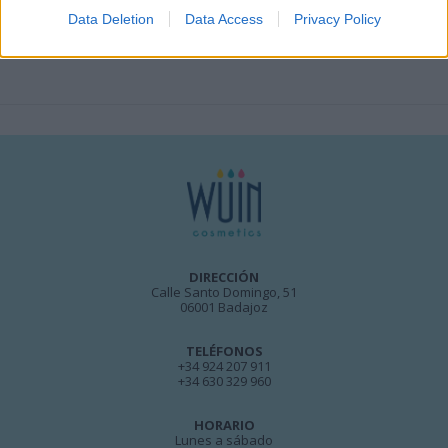
Data Deletion
Data Access
Privacy Policy
DIRECCIÓN
Calle Santo Domingo, 51
06001 Badajoz
TELÉFONOS
+34 924 207 911
+34 630 329 960
HORARIO
Lunes a sábado