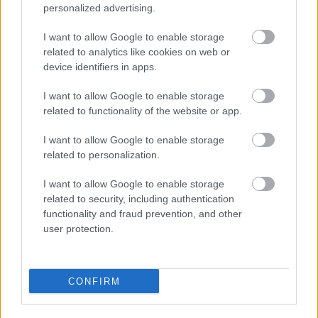
personalized advertising.
I want to allow Google to enable storage
related to analytics like cookies on web or
device identifiers in apps.
I want to allow Google to enable storage
related to functionality of the website or app.
I want to allow Google to enable storage
related to personalization.
DESECHABLES
DESECHABLES
PATUCOS AZULES
CAJA 6 ROLLOS PAPEL
I want to allow Google to enable storage
CAMILLA RECICLADO
related to security, including authentication
6,90
€
0
out of 5
functionality and fraud prevention, and other
57,80
€
0
out of 5
user protection.
AÑADIR AL CARRITO
AÑADIR AL CARRITO
CONFIRM
Añadir a la lista de
Añadir a la lista de
deseos
deseos