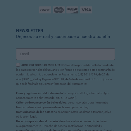
NEWSLETTER
Déjenos su email y suscríbase a nuestro boletín
JOSE GREGORIO OLMOS ARANGO
es el Responsable del tratamiento de
los datos personales del usuario y le informa de que estos datos se tratarán de
conformidad con lo dispuesto en el Reglamento (UE) 2016/679, de 27 de
abril (GDPR), y la Ley Orgánica 3/2018, de 5 de diciembre (LOPDGDD), por lo
que se le facilita la siguiente información del tratamiento:
Fines y legitimación del tratamiento:
suscripción al blog informativo (por
consentimiento del interesado, art. 6.1.a GDPR).
Criterios de conservación de los datos:
se conservarán durante no más
tiempo del necesario para mantener la suscripción al blog.
Comunicación de los datos:
no se comunicarán los datos a terceros, salvo
obligación legal.
Derechos que asisten al usuario:
derecho a retirar el consentimiento en
cualquier momento. Derecho de acceso, rectificación, portabilidad y
supresión de sus datos, y de limitación u oposición a su tratamiento. Derecho