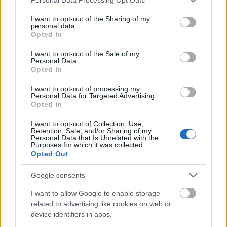
Cepillos de
fibras naturales
ideales para el cabello fino.
services and may gather and store information including but
Están fabricados con los mejores productos y
not limited to your visit or usage behaviour. You may click to
I want to opt-out of the Sharing of my
personal data.
componentes totalmente naturales para minimizar el
grant or deny consent to Google and its third-party tags to
Opted In
use your data for below specified purposes in below Google
impacto negativo en el medio ambiente.
consent section.
I want to opt-out of the Sale of my
Cepillo ECO elaborado a base de
materiales
Personal Data.
Opted In
naturale
s: reciclable, reusable y sostenible
Ergonómico
: la forma semicurva, en
I want to opt-out of processing my
combinación con el largo de las púas, se adapta
Personal Data for Targeted Advertising.
Opted In
mejor a la cabeza y permite peinar mayor
cantidad de cabellos en cada pasada
I want to opt-out of Collection, Use,
Retention, Sale, and/or Sharing of my
Antienredos-antitirones
: púas antienredos,
Personal Data that Is Unrelated with the
flexibles y resistentes. Permiten desenredar con
Purposes for which it was collected.
Opted Out
la máxima suavidad
Sostenible
: aporta una experiencia eco-friendly
Google consents
al cepillado diario
Para cabello húmedo o seco
: especialmente
I want to allow Google to enable storage
related to advertising like cookies on web or
para cabellos finos. No se deben utilizar con un
device identifiers in apps.
secador muy cerca