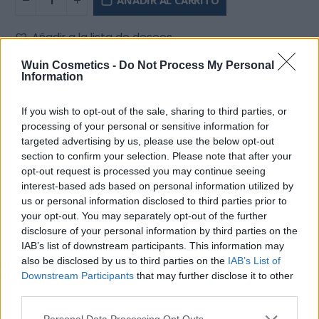
Añadir a la lista de deseos
Wuin Cosmetics -
Do Not Process My Personal
Information
If you wish to opt-out of the sale, sharing to third parties, or
processing of your personal or sensitive information for
DESCRIPCIÓN
targeted advertising by us, please use the below opt-out
section to confirm your selection. Please note that after your
opt-out request is processed you may continue seeing
Desenredar
tu cabello con un
cepillo ECO FRIENDLY
ya
interest-based ads based on personal information utilized by
es posible.
us or personal information disclosed to third parties prior to
your opt-out. You may separately opt-out of the further
El cepillo oval flexible de NATURE LINE está hecho con
disclosure of your personal information by third parties on the
fibras naturales
.
IAB’s list of downstream participants. This information may
also be disclosed by us to third parties on the
IAB’s List of
CRUELTY FREE
Downstream Participants
that may further disclose it to other
third parties.
ECO-FRIENDLY
Please note that this website/app uses one or more Google
Personal Data Processing Opt Outs