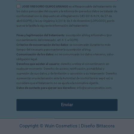
JOSE GREGORIO OLMOS ARANGO
es el Responsable del tratamiento de
los datos personales del usuario y le informa de que estos datos se tratarán de
conformidad con lo dispuesto en el Reglamento (UE) 2016/679, de 27 de
abril (GDPR), y la Ley Orgánica 3/2018, de 5 de diciembre (LOPDGDD), por lo
que se le facilita la siguiente información del tratamiento:
Fines y legitimación del tratamiento:
suscripción al blog informativo (por
consentimiento del interesado, art. 6.1.a GDPR).
Criterios de conservación de los datos:
se conservarán durante no más
tiempo del necesario para mantener la suscripción al blog.
Comunicación de los datos:
no se comunicarán los datos a terceros, salvo
obligación legal.
Derechos que asisten al usuario:
derecho a retirar el consentimiento en
cualquier momento. Derecho de acceso, rectificación, portabilidad y
supresión de sus datos, y de limitación u oposición a su tratamiento. Derecho
a presentar una reclamación ante la Autoridad de control (www.aepd.es) si
considera que el tratamiento no se ajusta a la normativa vigente.
Datos de contacto para ejercer sus derechos:
info@wuincosmetics.com.
Enviar
Copyright © Wuin Cosmetics | Diseño Bittacora