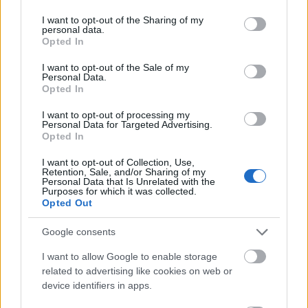
services and may gather and store information including but
not limited to your visit or usage behaviour. You may click to
I want to opt-out of the Sharing of my
personal data.
grant or deny consent to Google and its third-party tags to
Opted In
use your data for below specified purposes in below Google
consent section.
I want to opt-out of the Sale of my
Personal Data.
Opted In
I want to opt-out of processing my
Personal Data for Targeted Advertising.
Opted In
I want to opt-out of Collection, Use,
UTILLAJE
UTILLAJE
Retention, Sale, and/or Sharing of my
BOL TINTE PEQUEÑO
PALETINA TINTE GRANDE
Personal Data that Is Unrelated with the
TRANSPARENTE
COLORES
Purposes for which it was collected.
Opted Out
0
out of 5
0
out of 5
LEER MÁS
LEER MÁS
Google consents
I want to allow Google to enable storage
Añadir a la lista de
Añadir a la lista de
related to advertising like cookies on web or
deseos
deseos
device identifiers in apps.