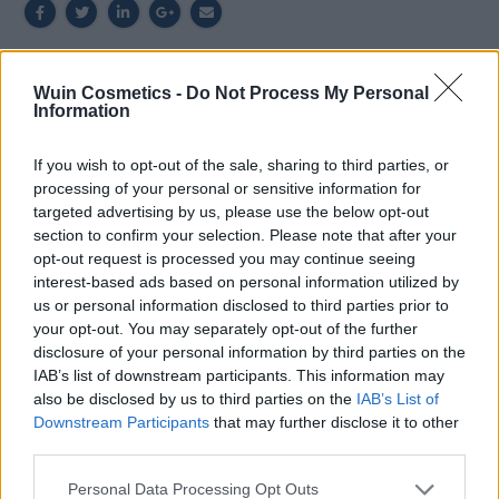
Wuin Cosmetics -
Do Not Process My Personal
DESCRIPCIÓN
Information
If you wish to opt-out of the sale, sharing to third parties, or
Reparte el calor de forma homogenea
processing of your personal or sensitive information for
Diseño especial, ligero, plegable y no ocupa
targeted advertising by us, please use the below opt-out
espacio.
section to confirm your selection. Please note that after your
Universal, se adapta a la mayoría de los
opt-out request is processed you may continue seeing
secadores.
interest-based ads based on personal information utilized by
Ref. 04346: Altura máx. 12,9 cm mín. 6,8 cm Ref.
us or personal information disclosed to third parties prior to
your opt-out. You may separately opt-out of the further
04346: Ø 6,3 cm – Ø 13,9 cm
disclosure of your personal information by third parties on the
IAB’s list of downstream participants. This information may
VALORACIONES (0)
also be disclosed by us to third parties on the
IAB’s List of
Downstream Participants
that may further disclose it to other
third parties.
PRODUCTOS RELACIONADOS
Please note that this website/app uses one or more Google
Personal Data Processing Opt Outs