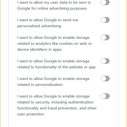
I want to allow my user data to be sent to
Google for online advertising purposes.
I want to allow Google to send me
personalized advertising.
I want to allow Google to enable storage
related to analytics like cookies on web or
device identifiers in apps.
I want to allow Google to enable storage
related to functionality of the website or app.
DIRECCIÓN
Calle Santo Domingo, 51
I want to allow Google to enable storage
06001 Badajoz
related to personalization.
TELÉFONOS
I want to allow Google to enable storage
+34 924 207 911
+34 630 329 960
related to security, including authentication
functionality and fraud prevention, and other
HORARIO
user protection.
Lunes a sábado
10:00 – 20:30