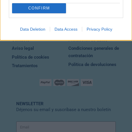
EMAIL
CONFIRM
info@wuincosmetic.com
Data Deletion
Data Access
Privacy Policy
Contacto
Protección de datos
Aviso legal
Condiciones generales de
contratación
Política de cookies
Política de devoluciones
Tratamientos
NEWSLETTER
Déjenos su email y suscríbase a nuestro boletín