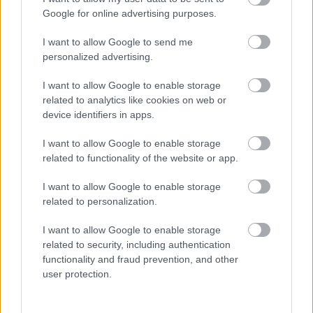
Google for online advertising purposes.
Añadir a la lista de
Añadir a la lista de
deseos
deseos
I want to allow Google to send me
personalized advertising.
I want to allow Google to enable storage
PRODUCTOS RELACIONADOS
related to analytics like cookies on web or
device identifiers in apps.
I want to allow Google to enable storage
related to functionality of the website or app.
I want to allow Google to enable storage
related to personalization.
I want to allow Google to enable storage
related to security, including authentication
functionality and fraud prevention, and other
user protection.
HIGIENE
,
HIGIENE Y DESINFECCIÓN
BLANQUEADORES Y SUAVIZANTES
,
PRODUCTOS DE LIMPIEZA
GEL DESINFECTANTE HOPE
LAVANDERA SUAVIZANTE
60ml
BRISA MEDITERRANEA 1,76L