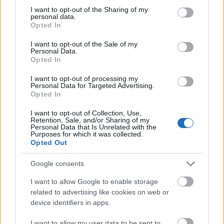
VALORACIONES (0)
not limited to your visit or usage behaviour. You may click to
I want to opt-out of the Sharing of my
personal data.
grant or deny consent to Google and its third-party tags to
Opted In
use your data for below specified purposes in below Google
TAMBIÉN TE RECOMENDAMOS…
consent section.
I want to opt-out of the Sale of my
Personal Data.
Opted In
I want to opt-out of processing my
Personal Data for Targeted Advertising.
Opted In
I want to opt-out of Collection, Use,
Retention, Sale, and/or Sharing of my
Personal Data that Is Unrelated with the
Purposes for which it was collected.
Opted Out
DESINFECCIÓN
,
HIGIENE Y DESINFECCIÓN
,
LEJIAS
,
DESINFECCIÓN
LIMPIACRISTALES
,
HIGIENE Y DESINFECCIÓN
,
MULTIUSOS
,
PRODUCTOS DE 
,
LEJI
Google consents
LEJIA LAGARTO AZUL 1,5L
LEJIA LAGARTO PINO 1,5L
I want to allow Google to enable storage
1,95
€
1,95
€
0
out of 5
0
out of 5
related to advertising like cookies on web or
device identifiers in apps.
AÑADIR AL CARRITO
AÑADIR AL CARRITO
I want to allow my user data to be sent to