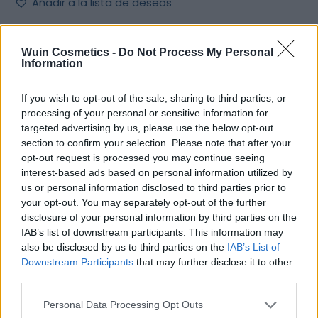
Añadir a la lista de deseos
Wuin Cosmetics -
Do Not Process My Personal
Information
DESCRIPCIÓN
If you wish to opt-out of the sale, sharing to third parties, or
processing of your personal or sensitive information for
targeted advertising by us, please use the below opt-out
section to confirm your selection. Please note that after your
Lejía perfumada con detergente Limón 1,5 L.
opt-out request is processed you may continue seeing
Limpieza y desinfección doméstica
interest-based ads based on personal information utilized by
Producto denso y perfumado limón
us or personal information disclosed to third parties prior to
Limpieza y desinfección de suelos, azulejos,
your opt-out. You may separately opt-out of the further
cocinas, baños, cerámica, superficies duras e
disclosure of your personal information by third parties on the
incluso ropa blanca
IAB’s list of downstream participants. This information may
also be disclosed by us to third parties on the
IAB’s List of
NO APTA PARA DESINFECCIÓN DE AGUA DE BEBIDA
.
Downstream Participants
that may further disclose it to other
third parties.
INFORMACIÓN ADICIONAL
Please note that this website/app uses one or more Google
Personal Data Processing Opt Outs
services and may gather and store information including but