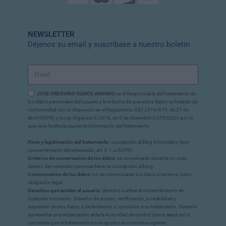
NEWSLETTER
Déjenos su email y suscríbase a nuestro boletín
JOSE GREGORIO OLMOS ARANGO
es el Responsable del tratamiento de
los datos personales del usuario y le informa de que estos datos se tratarán de
conformidad con lo dispuesto en el Reglamento (UE) 2016/679, de 27 de
abril (GDPR), y la Ley Orgánica 3/2018, de 5 de diciembre (LOPDGDD), por lo
que se le facilita la siguiente información del tratamiento:
Fines y legitimación del tratamiento:
suscripción al blog informativo (por
consentimiento del interesado, art. 6.1.a GDPR).
Criterios de conservación de los datos:
se conservarán durante no más
tiempo del necesario para mantener la suscripción al blog.
Comunicación de los datos:
no se comunicarán los datos a terceros, salvo
obligación legal.
Derechos que asisten al usuario:
derecho a retirar el consentimiento en
cualquier momento. Derecho de acceso, rectificación, portabilidad y
supresión de sus datos, y de limitación u oposición a su tratamiento. Derecho
a presentar una reclamación ante la Autoridad de control (www.aepd.es) si
considera que el tratamiento no se ajusta a la normativa vigente.