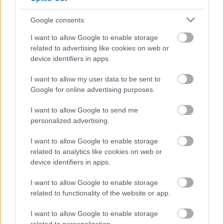
Google consents
I want to allow Google to enable storage
related to advertising like cookies on web or
device identifiers in apps.
I want to allow my user data to be sent to
CUIDADO DE MANOS
,
CUIDADO DE PIES
,
HERRAMIENTAS
,
HERRAMIENTAS Y ACCESORIOS MANICU
Google for online advertising purposes.
MANGO METALICO PARA
LIMA MEDIA LUNA POLLIE
I want to allow Google to send me
personalized advertising.
3,60
€
0
out of 5
I want to allow Google to enable storage
AÑADIR AL CARRITO
related to analytics like cookies on web or
device identifiers in apps.
Añadir a la lista de
I want to allow Google to enable storage
deseos
related to functionality of the website or app.
I want to allow Google to enable storage