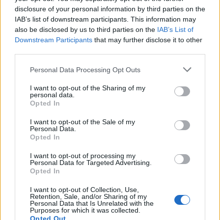
siempre la lima
esterilizada
ofreciendo a tu cliente la
disclosure of your personal information by third parties on the
máxima
higiene
.
IAB’s list of downstream participants. This information may
also be disclosed by us to third parties on the
IAB’s List of
Se puede
desinfectar
en el
esterilizador
o a
mano
.
Downstream Participants
that may further disclose it to other
third parties.
DETALLES:
Please note that this website/app uses one or more Google
Fabricado en acero inoxidable
Personal Data Processing Opt Outs
services and may gather and store information including but
Usar con el recambio de lima adhesivo recta
not limited to your visit or usage behaviour. You may click to
I want to opt-out of the Sharing of my
Desinfección en esterilizador o a mano
personal data.
grant or deny consent to Google and its third-party tags to
Opted In
Longitud 17,8cm y ancho 2 cm
use your data for below specified purposes in below Google
consent section.
I want to opt-out of the Sale of my
Personal Data.
INFORMACIÓN ADICIONAL
Opted In
VALORACIONES (0)
I want to opt-out of processing my
Personal Data for Targeted Advertising.
Opted In
TAMBIÉN TE RECOMENDAMOS…
I want to opt-out of Collection, Use,
Retention, Sale, and/or Sharing of my
Personal Data that Is Unrelated with the
Purposes for which it was collected.
Opted Out