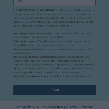
JOSE GREGORIO OLMOS ARANGO
es el Responsable del tratamiento de
los datos personales del usuario y le informa de que estos datos se tratarán de
conformidad con lo dispuesto en el Reglamento (UE) 2016/679, de 27 de
abril (GDPR), y la Ley Orgánica 3/2018, de 5 de diciembre (LOPDGDD), por lo
que se le facilita la siguiente información del tratamiento:
Fines y legitimación del tratamiento:
suscripción al blog informativo (por
consentimiento del interesado, art. 6.1.a GDPR).
Criterios de conservación de los datos:
se conservarán durante no más
tiempo del necesario para mantener la suscripción al blog.
Comunicación de los datos:
no se comunicarán los datos a terceros, salvo
obligación legal.
Derechos que asisten al usuario:
derecho a retirar el consentimiento en
cualquier momento. Derecho de acceso, rectificación, portabilidad y
supresión de sus datos, y de limitación u oposición a su tratamiento. Derecho
a presentar una reclamación ante la Autoridad de control (www.aepd.es) si
considera que el tratamiento no se ajusta a la normativa vigente.
Datos de contacto para ejercer sus derechos:
info@wuincosmetics.com.
Enviar
Copyright © Wuin Cosmetics | Diseño Bittacora