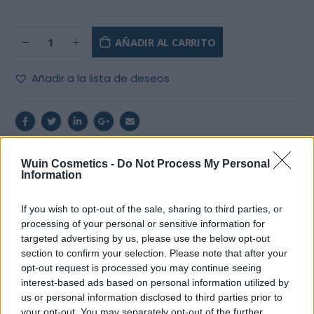
AÑADIR AL CARRITO
Añadir a la lista de deseos
Wuin Cosmetics -
Do Not Process My Personal
DESCRIPCIÓN
Information
If you wish to opt-out of the sale, sharing to third parties, or
El
mango metálico Pollié para lima recta
está
processing of your personal or sensitive information for
targeted advertising by us, please use the below opt-out
fabricado en
acero inoxidable
de
primera
calidad
. Se
section to confirm your selection. Please note that after your
utiliza con el recambio de lima adhesivo recta de
un solo
opt-out request is processed you may continue seeing
uso
.
interest-based ads based on personal information utilized by
us or personal information disclosed to third parties prior to
Este sistema de recambios adhesivos es ideal para tener
your opt-out. You may separately opt-out of the further