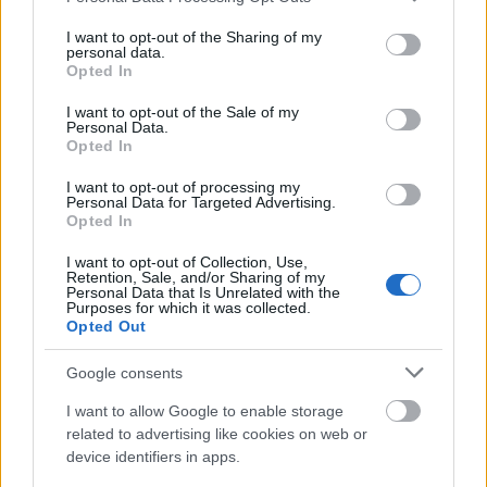
services and may gather and store information including but
VALORACIONES (0)
not limited to your visit or usage behaviour. You may click to
I want to opt-out of the Sharing of my
personal data.
grant or deny consent to Google and its third-party tags to
Opted In
use your data for below specified purposes in below Google
TAMBIÉN TE RECOMENDAMOS…
consent section.
I want to opt-out of the Sale of my
Personal Data.
Opted In
I want to opt-out of processing my
Personal Data for Targeted Advertising.
Opted In
I want to opt-out of Collection, Use,
Retention, Sale, and/or Sharing of my
Personal Data that Is Unrelated with the
Purposes for which it was collected.
Opted Out
LABIOS
,
MAQUILLAJE
LABIOS
,
MAQUILLAJE
LIPGLOSS MATTE ELIXIR
kissproof Lip Mat 003 TOFEE
Google consents
MAKE-UP 337 creamy orange
I want to allow Google to enable storage
6,55
€
0
out of 5
5,95
€
0
out of 5
related to advertising like cookies on web or
device identifiers in apps.
AÑADIR AL CARRITO
AÑADIR AL CARRITO