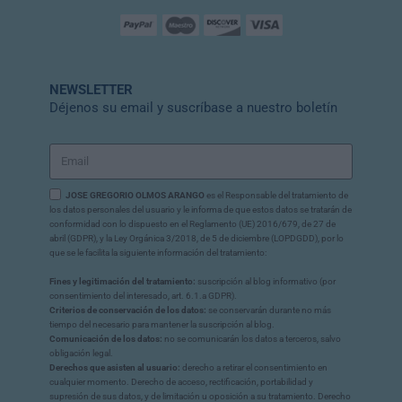
NEWSLETTER
Déjenos su email y suscríbase a nuestro boletín
JOSE GREGORIO OLMOS ARANGO
es el Responsable del tratamiento de
los datos personales del usuario y le informa de que estos datos se tratarán de
conformidad con lo dispuesto en el Reglamento (UE) 2016/679, de 27 de
abril (GDPR), y la Ley Orgánica 3/2018, de 5 de diciembre (LOPDGDD), por lo
que se le facilita la siguiente información del tratamiento:
Fines y legitimación del tratamiento:
suscripción al blog informativo (por
consentimiento del interesado, art. 6.1.a GDPR).
Criterios de conservación de los datos:
se conservarán durante no más
tiempo del necesario para mantener la suscripción al blog.
Comunicación de los datos:
no se comunicarán los datos a terceros, salvo
obligación legal.
Derechos que asisten al usuario:
derecho a retirar el consentimiento en
cualquier momento. Derecho de acceso, rectificación, portabilidad y
supresión de sus datos, y de limitación u oposición a su tratamiento. Derecho