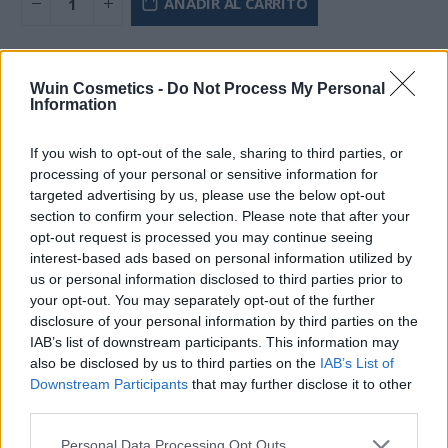
AÑADIR AL CARRITO
Añadir a la lista de deseos
Wuin Cosmetics -
Do Not Process My Personal
Information
If you wish to opt-out of the sale, sharing to third parties, or
processing of your personal or sensitive information for
DESCRIPCIÓN
targeted advertising by us, please use the below opt-out
section to confirm your selection. Please note that after your
opt-out request is processed you may continue seeing
interest-based ads based on personal information utilized by
Paleta de 18 tonos en tonalidades cobrizas y anaranjadas
us or personal information disclosed to third parties prior to
con una combinación de tonos mate e iridiscentes.
your opt-out. You may separately opt-out of the further
Con una
disclosure of your personal information by third parties on the
composición de alta pigmentación y resultado duradero,
IAB’s list of downstream participants. This information may
Con esta paleta lograrás realizar combinaciones únicas
also be disclosed by us to third parties on the
IAB’s List of
Downstream Participants
that may further disclose it to other
que
third parties.
magnetizará cada mirada.
Please note that this website/app uses one or more Google
Personal Data Processing Opt Outs