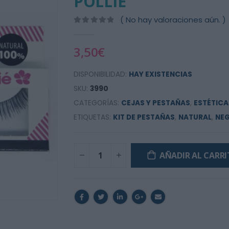
POLLIE
( No hay valoraciones aún. )
0
out of 5
3,50
€
DISPONIBILIDAD:
HAY EXISTENCIAS
SKU:
3990
CATEGORÍAS:
CEJAS Y PESTAÑAS
,
ESTÉTICA
ETIQUETAS:
KIT DE PESTAÑAS
,
NATURAL
,
NE
AÑADIR AL CARR