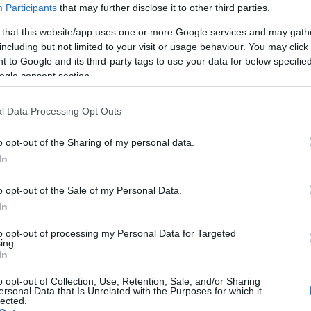
Participants
that may further disclose it to other third parties.
sivo de alta calidad que garantiza una aplicación segura
 that this website/app uses one or more Google services and may gath
including but not limited to your visit or usage behaviour. You may click 
tañas varias veces, siempre y cuando las cuides y las 
 to Google and its third-party tags to use your data for below specifi
ogle consent section.
l Data Processing Opt Outs
o opt-out of the Sharing of my personal data.
In
o opt-out of the Sale of my Personal Data.
In
to opt-out of processing my Personal Data for Targeted
ing.
In
o opt-out of Collection, Use, Retention, Sale, and/or Sharing
ersonal Data that Is Unrelated with the Purposes for which it
lected.