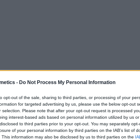
metics -
Do Not Process My Personal Information
 la marca Pollié son el accesorio perfecto para resaltar tu mir
diseñadas para brindarte un aspecto glamoroso y elegante en c
to opt-out of the sale, sharing to third parties, or processing of your per
formation for targeted advertising by us, please use the below opt-out s
r selection. Please note that after your opt-out request is processed y
eing interest-based ads based on personal information utilized by us or
disclosed to third parties prior to your opt-out. You may separately opt-
estañas están hechas de materiales naturales de alta cal
losure of your personal information by third parties on the IAB’s list of
a a las pestañas naturales, lo que proporciona un aspec
. This information may also be disclosed by us to third parties on the
IA
estañas Pollié aportan longitud y volumen a tus pestañas,