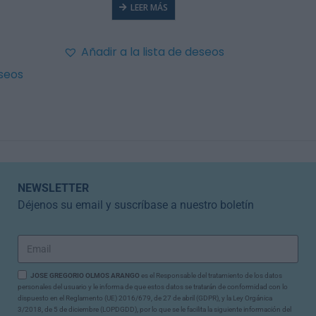
LEER MÁS
Añadir a la lista de deseos
eseos
Añadir
NEWSLETTER
Déjenos su email y suscríbase a nuestro boletín
JOSE GREGORIO OLMOS ARANGO
es el Responsable del tratamiento de los datos
personales del usuario y le informa de que estos datos se tratarán de conformidad con lo
dispuesto en el Reglamento (UE) 2016/679, de 27 de abril (GDPR), y la Ley Orgánica
3/2018, de 5 de diciembre (LOPDGDD), por lo que se le facilita la siguiente información del