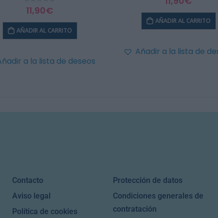
11,90
€
0
out of 5
11,90
€
AÑADIR AL CARRITO
AÑADIR AL CARRITO
Añadir a la lista de d
Añadir a la lista de deseos
Contacto
Protección de datos
Aviso legal
Condiciones generales de
contratación
Política de cookies