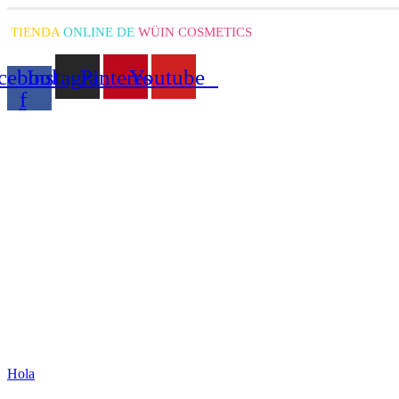
TIENDA
ONLINE DE
WÜIN COSMETICS
cebook-
Instagram
Pinterest
Youtube
f
Hola