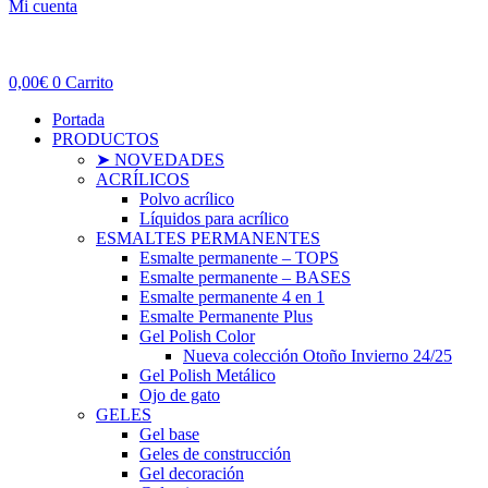
Mi cuenta
0,00
€
0
Carrito
Portada
PRODUCTOS
➤ NOVEDADES
ACRÍLICOS
Polvo acrílico
Líquidos para acrílico
ESMALTES PERMANENTES
Esmalte permanente – TOPS
Esmalte permanente – BASES
Esmalte permanente 4 en 1
Esmalte Permanente Plus
Gel Polish Color
Nueva colección Otoño Invierno 24/25
Gel Polish Metálico
Ojo de gato
GELES
Gel base
Geles de construcción
Gel decoración