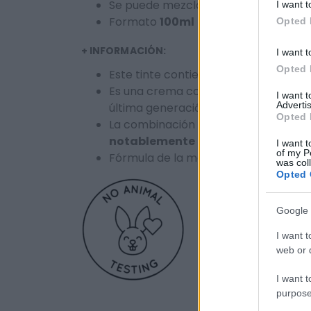
Se puede mezclar con la
Crema Oxi
I want t
Formato
100ml
Opted 
+ INFORMACIÓN:
I want t
Opted 
Este tinte contiene
vitaminas
A
(co
Es una crema colorante de oxidació
I want 
Advertis
última generación que son
antioxid
Opted 
La combinación de dichas sustancia
notablemente
los
efectos colater
I want t
of my P
Fórmula de la mezcla 1+1,5
was col
Opted 
Google 
I want t
web or d
I want t
purpose