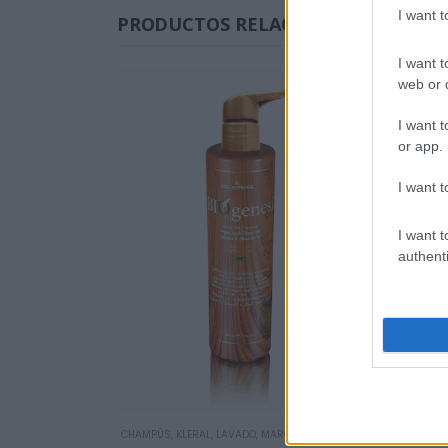
I want 
PRODUCTOS RELACIONADOS
I want t
web or d
I want t
or app.
I want t
I want t
authenti
BIO
CHAMPÚS
,
KLERAL
,
LAVADO
,
MARCAS
,
PELUQUERÍA