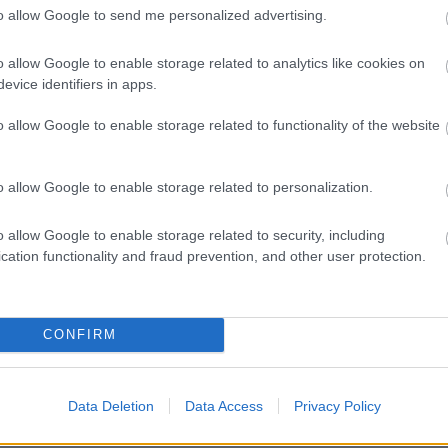
to allow Google to send me personalized advertising.
o allow Google to enable storage related to analytics like cookies on
evice identifiers in apps.
o allow Google to enable storage related to functionality of the website
o allow Google to enable storage related to personalization.
o allow Google to enable storage related to security, including
cation functionality and fraud prevention, and other user protection.
CONFIRM
PELUQUERÍA
CHAMPÚS
,
LAVADO
,
MARCAS
,
PELUQUERÍ
GENESI ARGAN COLOR OIL /
CHAMPU LIQUIDO SENSIT
OXIDANT EMULSION
BOTANICAL TASSEL 500
Data Deletion
Data Access
Privacy Policy
0
out of 5
0
out of 5
9,65
€
19,60
€