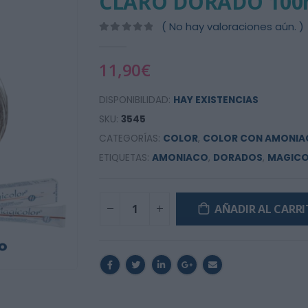
CLARO DORADO 100
( No hay valoraciones aún. )
0
out of 5
11,90
€
DISPONIBILIDAD:
HAY EXISTENCIAS
SKU:
3545
CATEGORÍAS:
COLOR
,
COLOR CON AMONIA
ETIQUETAS:
AMONIACO
,
DORADOS
,
MAGIC
AÑADIR AL CARR