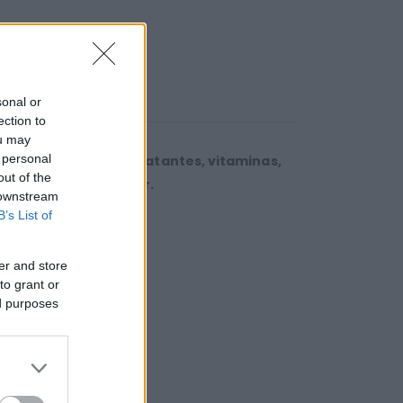
sonal or
ection to
ou may
 personal
ecida con agentes
hidratantes, vitaminas,
out of the
inoso
y
fácil
de
peinar.
 downstream
B’s List of
er and store
to grant or
ed purposes