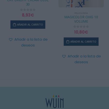
30
PELUQUERÍA
8,93
€
0
out of 5
MAGICOLOR OXIG 10
VOLUME
AÑADIR AL CARRITO
10,80
€
0
out of 5
Añadir a la lista de
AÑADIR AL CARRITO
deseos
Añadir a la lista de
deseos