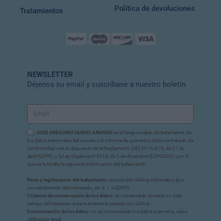
Política de devoluciones
Tratamientos
NEWSLETTER
Déjenos su email y suscríbase a nuestro boletín
JOSE GREGORIO OLMOS ARANGO
es el Responsable del tratamiento de
los datos personales del usuario y le informa de que estos datos se tratarán de
conformidad con lo dispuesto en el Reglamento (UE) 2016/679, de 27 de
abril (GDPR), y la Ley Orgánica 3/2018, de 5 de diciembre (LOPDGDD), por lo
que se le facilita la siguiente información del tratamiento:
Fines y legitimación del tratamiento:
suscripción al blog informativo (por
consentimiento del interesado, art. 6.1.a GDPR).
Criterios de conservación de los datos:
se conservarán durante no más
tiempo del necesario para mantener la suscripción al blog.
Comunicación de los datos:
no se comunicarán los datos a terceros, salvo
obligación legal.