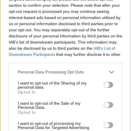
Máxima fidelidad
de tonos, máxima
durabilidad.
section to confirm your selection. Please note that after your
Acción
protectora-tratante
que otorga una
opt-out request is processed you may continue seeing
interest-based ads based on personal information utilized by
destacada
suavidad
en los cabellos.
us or personal information disclosed to third parties prior to
your opt-out. You may separately opt-out of the further
disclosure of your personal information by third parties on the
CARACTERÍSTICAS:
IAB’s list of downstream participants. This information may
also be disclosed by us to third parties on the
IAB’s List of
Crema colorante de
oxidación total
para la
Downstream Participants
that may further disclose it to other
coloración de los cabellos
third parties.
Base
protectiva-tratante
Contiene
Selenium,
un mineral muy potente que
Please note that this website/app uses one or more Google
Personal Data Processing Opt Outs
services and may gather and store information including but
estructura la fibra capilar
not limited to your visit or usage behaviour. You may click to
I want to opt-out of the Sharing of my
Se puede mezclar con la
Crema Oxidante
de
personal data.
grant or deny consent to Google and its third-party tags to
20-30-40 volúmenes
Opted In
use your data for below specified purposes in below Google
Formato
100ml
consent section.
I want to opt-out of the Sale of my
Personal Data.
+ INFORMACIÓN:
Opted In
Este tinte contiene
vitaminas
A
(contra el
I want to opt-out of processing my
envejecimiento
del cabello) y
vitaminas B3
Personal Data for Targeted Advertising.