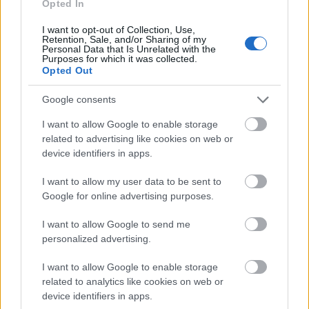
Opted In
(que aportan una gran
hidratación)
Es una crema colorante de oxidación cuya
I want to opt-out of Collection, Use,
Retention, Sale, and/or Sharing of my
fórmula innovadora se basa en un complejo de
Personal Data that Is Unrelated with the
Alcoholes Grasos
(C. 14, C. 16, C. 18) de la última
Purposes for which it was collected.
Opted Out
generación que son
antioxidantes
y
protectores
de los
rayos UV
Google consents
La combinación de dichas sustancias permite
obtener
resultados excepcionales
y su empleo
I want to allow Google to enable storage
related to advertising like cookies on web or
en la coloración permite
reducir notablemente
device identifiers in apps.
los
efectos colaterales negativos
de las
tradicionales tinturas de oxidación
I want to allow my user data to be sent to
Fórmula de la mezcla 1+1,5
Google for online advertising purposes.
I want to allow Google to send me
personalized advertising.
I want to allow Google to enable storage
related to analytics like cookies on web or
device identifiers in apps.