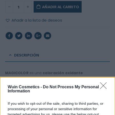
AÑADIR AL CARRITO
Añadir a la lista de deseos
DESCRIPCIÓN
MAGICOLOR
es una
coloración
oxidante
permanente.
La composición de la crema colorante
está enriquecida con agentes
hidratantes, vitaminas,
Wuin Cosmetics -
Do Not Process My Personal
Information
polímeros catiónicos
y
sustancias colorantes
de
última generación,
para lograr un cabello
suave,
If you wish to opt-out of the sale, sharing to third parties, or
luminoso
y
fácil
de
peinar.
processing of your personal or sensitive information for
targeted advertising by us, please use the below opt-out