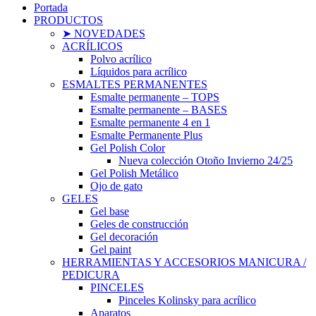
Portada
PRODUCTOS
➤ NOVEDADES
ACRÍLICOS
Polvo acrílico
Líquidos para acrílico
ESMALTES PERMANENTES
Esmalte permanente – TOPS
Esmalte permanente – BASES
Esmalte permanente 4 en 1
Esmalte Permanente Plus
Gel Polish Color
Nueva colección Otoño Invierno 24/25
Gel Polish Metálico
Ojo de gato
GELES
Gel base
Geles de construcción
Gel decoración
Gel paint
HERRAMIENTAS Y ACCESORIOS MANICURA /
PEDICURA
PINCELES
Pinceles Kolinsky para acrílico
Aparatos