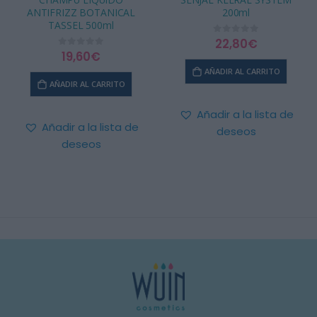
200ml
ANTIFRIZZ BOTANICAL
TASSEL 500ml
22,80
€
0
out of 5
19,60
€
0
out of 5
AÑADIR AL CARRITO
AÑADIR AL CARRITO
Añadir a la lista de
Añadir a la lista de
deseos
deseos