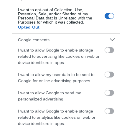
(que aportan una gran
hidratación)
I want to opt-out of Collection, Use,
Es una crema colorante de oxidación cuya
Retention, Sale, and/or Sharing of my
fórmula innovadora se basa en un complejo de
Personal Data that Is Unrelated with the
Purposes for which it was collected.
Alcoholes Grasos
(C. 14, C. 16, C. 18) de la última
Opted Out
generación que son
antioxidantes
y
protectores
de los
rayos UV
Google consents
La combinación de dichas sustancias permite
I want to allow Google to enable storage
obtener
resultados excepcionales
y su empleo
related to advertising like cookies on web or
en la coloración permite
reducir notablemente
device identifiers in apps.
los
efectos colaterales negativos
de las
tradicionales tinturas de oxidación
I want to allow my user data to be sent to
Google for online advertising purposes.
Fórmula de la mezcla 1+1,5
I want to allow Google to send me
personalized advertising.
I want to allow Google to enable storage
related to analytics like cookies on web or
device identifiers in apps.