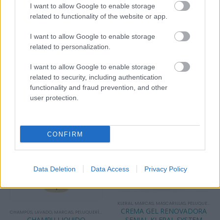
I want to allow Google to enable storage
related to functionality of the website or app.
INFORMACIÓN ADICIONAL
I want to allow Google to enable storage
related to personalization.
VALORACIONES (0)
I want to allow Google to enable storage
related to security, including authentication
PRODUCTOS RELACIONADOS
functionality and fraud prevention, and other
user protection.
CONFIRM
Data Deletion
Data Access
Privacy Policy
KLERAL
,
MARCAS
,
MASCARILLAS
,
PELUQUERÍA
,
T
CREMA GEL RENOVADORA
CHAMPÚS
,
LAVADO
,
MARCAS
,
PELUQUERÍA
,
TASSEL
SENJAL KLERAL SYSTEM
CHAMPU LIQUIDO