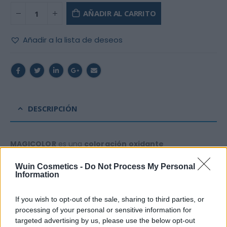
AÑADIR AL CARRITO
Añadir a la lista de deseos
DESCRIPCIÓN
MAGICOLOR
es una
coloración
oxidante
permanente.
La composición de la crema colorante
Wuin Cosmetics -
Do Not Process My Personal
está enriquecida con agentes
hidratantes, vitaminas,
Information
polímeros catiónicos
y
sustancias colorantes
de
última generación,
para lograr un cabello
suave,
If you wish to opt-out of the sale, sharing to third parties, or
luminoso
y
fácil
de
peinar.
processing of your personal or sensitive information for
targeted advertising by us, please use the below opt-out