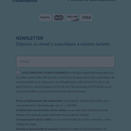
Tratamientos
NEWSLETTER
Déjenos su email y suscríbase a nuestro boletín
JOSE GREGORIO OLMOS ARANGO
es el Responsable del tratamiento de
los datos personales del usuario y le informa de que estos datos se tratarán de
conformidad con lo dispuesto en el Reglamento (UE) 2016/679, de 27 de
abril (GDPR), y la Ley Orgánica 3/2018, de 5 de diciembre (LOPDGDD), por lo
que se le facilita la siguiente información del tratamiento:
Fines y legitimación del tratamiento:
suscripción al blog informativo (por
consentimiento del interesado, art. 6.1.a GDPR).
Criterios de conservación de los datos:
se conservarán durante no más
tiempo del necesario para mantener la suscripción al blog.
Comunicación de los datos:
no se comunicarán los datos a terceros, salvo
obligación legal.
Derechos que asisten al usuario:
derecho a retirar el consentimiento en