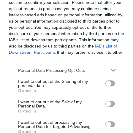
Máxima fidelidad
de tonos, máxima
durabilidad.
section to confirm your selection. Please note that after your
opt-out request is processed you may continue seeing
Acción
protectora-tratante
que otorga una
interest-based ads based on personal information utilized by
destacada
suavidad
en los cabellos.
us or personal information disclosed to third parties prior to
your opt-out. You may separately opt-out of the further
disclosure of your personal information by third parties on the
CARACTERÍSTICAS:
IAB’s list of downstream participants. This information may
also be disclosed by us to third parties on the
IAB’s List of
Crema colorante de
oxidación total
para la
Downstream Participants
that may further disclose it to other
coloración de los cabellos
third parties.
Base
protectiva-tratante
Please note that this website/app uses one or more Google
Personal Data Processing Opt Outs
Contiene
Selenium,
un mineral muy potente que
services and may gather and store information including but
estructura la fibra capilar
not limited to your visit or usage behaviour. You may click to
I want to opt-out of the Sharing of my
Se puede mezclar con la
Crema Oxidante
de
personal data.
grant or deny consent to Google and its third-party tags to
Opted In
20-30-40 volúmenes
use your data for below specified purposes in below Google
Formato
100ml
consent section.
I want to opt-out of the Sale of my
Personal Data.
Opted In
+ INFORMACIÓN:
Este tinte contiene
vitaminas
A
(contra el
I want to opt-out of processing my
Personal Data for Targeted Advertising.
envejecimiento
del cabello) y
vitaminas B3
Opted In