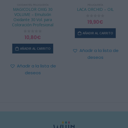
OXIDANTES
,
PELUQUERÍA
PELUQUERÍA
MAGICOLOR OXIG 30
LACA ORCHID – OIL
VOLUME – Emulsión
Oxidante 30 Vol. para
19,90
€
0
out of 5
Coloración Profesional
AÑADIR AL CARRITO
10,80
€
0
out of 5
AÑADIR AL CARRITO
Añadir a la lista de
deseos
Añadir a la lista de
deseos