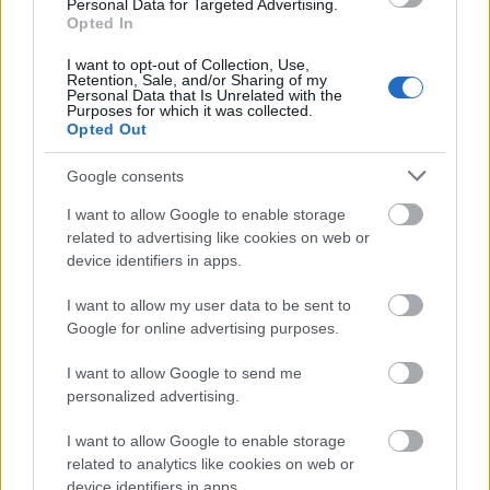
Personal Data for Targeted Advertising.
envejecimiento
del cabello) y
vitaminas B3
Opted In
(que aportan una gran
hidratación)
I want to opt-out of Collection, Use,
Es una crema colorante de oxidación cuya
Retention, Sale, and/or Sharing of my
Personal Data that Is Unrelated with the
fórmula innovadora se basa en un complejo de
Purposes for which it was collected.
Alcoholes Grasos
(C. 14, C. 16, C. 18) de la última
Opted Out
generación que son
antioxidantes
y
Google consents
protectores
de los
rayos UV
La combinación de dichas sustancias permite
I want to allow Google to enable storage
obtener
resultados excepcionales
y su empleo
related to advertising like cookies on web or
en la coloración permite
reducir notablemente
device identifiers in apps.
los
efectos colaterales negativos
de las
I want to allow my user data to be sent to
tradicionales tinturas de oxidación
Google for online advertising purposes.
Fórmula de la mezcla 1+1,5
I want to allow Google to send me
personalized advertising.
I want to allow Google to enable storage
related to analytics like cookies on web or
device identifiers in apps.