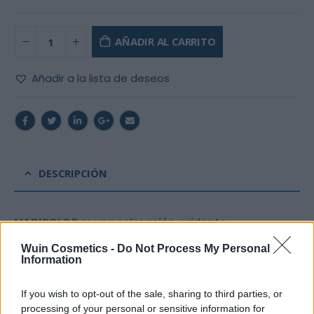
AÑADIR AL CARRITO
Añadir a la lista de deseos
DESCRIPCIÓN
MAGICOLOR
es una
coloración
oxidante
permanente.
La composición de la crema colorante
Wuin Cosmetics -
Do Not Process My Personal
está enriquecida con agentes
hidratantes, vitaminas,
Information
polímeros catiónicos
y
sustancias colorantes
de
última generación,
para lograr un cabello
suave,
If you wish to opt-out of the sale, sharing to third parties, or
processing of your personal or sensitive information for
luminoso
y
fácil
de
peinar.