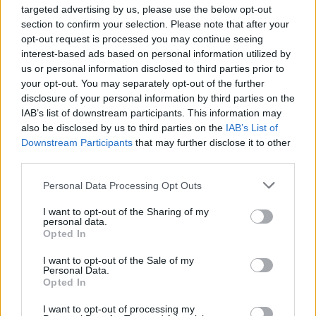
targeted advertising by us, please use the below opt-out
Máxima fidelidad
de tonos, máxima
durabilidad.
section to confirm your selection. Please note that after your
opt-out request is processed you may continue seeing
Acción
protectora-tratante
que otorga una
interest-based ads based on personal information utilized by
destacada
suavidad
en los cabellos.
us or personal information disclosed to third parties prior to
your opt-out. You may separately opt-out of the further
disclosure of your personal information by third parties on the
IAB’s list of downstream participants. This information may
CARACTERÍSTICAS:
also be disclosed by us to third parties on the
IAB’s List of
Crema colorante de
oxidación total
para la
Downstream Participants
that may further disclose it to other
third parties.
coloración de los cabellos
Base
protectiva-tratante
Please note that this website/app uses one or more Google
Personal Data Processing Opt Outs
Contiene
Selenium,
un mineral muy potente que
services and may gather and store information including but
estructura la fibra capilar
not limited to your visit or usage behaviour. You may click to
I want to opt-out of the Sharing of my
personal data.
Se puede mezclar con la
Crema Oxidante
de
grant or deny consent to Google and its third-party tags to
Opted In
use your data for below specified purposes in below Google
20-30-40 volúmenes
consent section.
Formato
100ml
I want to opt-out of the Sale of my
Personal Data.
Opted In
+ INFORMACIÓN:
I want to opt-out of processing my
Este tinte contiene
vitaminas
A
(contra el