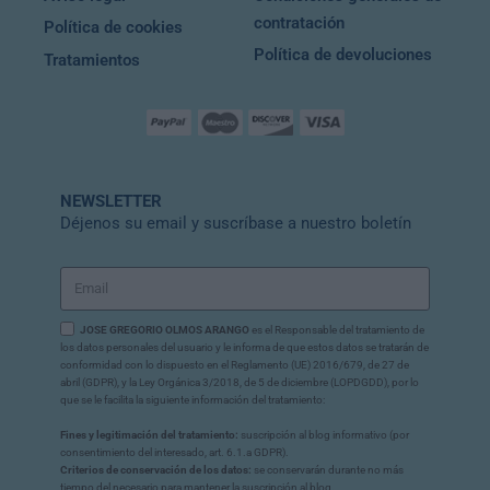
contratación
Política de cookies
Política de devoluciones
Tratamientos
NEWSLETTER
Déjenos su email y suscríbase a nuestro boletín
JOSE GREGORIO OLMOS ARANGO
es el Responsable del tratamiento de
los datos personales del usuario y le informa de que estos datos se tratarán de
conformidad con lo dispuesto en el Reglamento (UE) 2016/679, de 27 de
abril (GDPR), y la Ley Orgánica 3/2018, de 5 de diciembre (LOPDGDD), por lo
que se le facilita la siguiente información del tratamiento:
Fines y legitimación del tratamiento:
suscripción al blog informativo (por
consentimiento del interesado, art. 6.1.a GDPR).
Criterios de conservación de los datos:
se conservarán durante no más
tiempo del necesario para mantener la suscripción al blog.