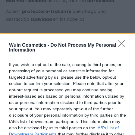
Máxima fidelidad
de tonos, máxima
durabilidad.
Acción
protectora-tratante
que otorga una
destacada
suavidad
en los cabellos.
CARACTERÍSTICAS:
Wuin Cosmetics -
Do Not Process My Personal
Information
Crema colorante de
oxidación total
para la
coloración de los cabellos
If you wish to opt-out of the sale, sharing to third parties, or
Base
protectiva-tratante
processing of your personal or sensitive information for
Contiene
Selenium,
un mineral muy potente que
targeted advertising by us, please use the below opt-out
estructura la fibra capilar
section to confirm your selection. Please note that after your
Se puede mezclar con la
Crema Oxidante
de
opt-out request is processed you may continue seeing
20-30-40 volúmenes
interest-based ads based on personal information utilized by
Formato
100ml
us or personal information disclosed to third parties prior to
your opt-out. You may separately opt-out of the further
+ INFORMACIÓN:
disclosure of your personal information by third parties on the
IAB’s list of downstream participants. This information may
Este tinte contiene
vitaminas
A
(contra el
also be disclosed by us to third parties on the
IAB’s List of
envejecimiento
del cabello) y
vitaminas B3
Downstream Participants
that may further disclose it to other