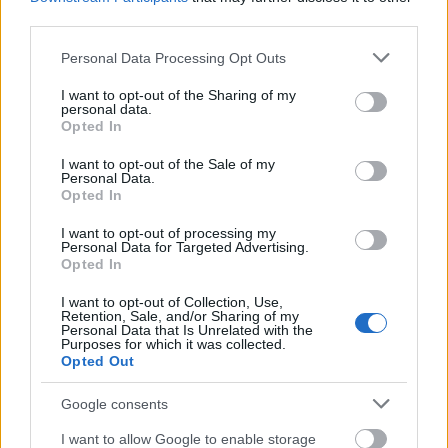
(que aportan una gran
hidratación)
third parties.
Es una crema colorante de oxidación cuya
Please note that this website/app uses one or more Google
Personal Data Processing Opt Outs
fórmula innovadora se basa en un complejo de
services and may gather and store information including but
Alcoholes Grasos
(C. 14, C. 16, C. 18) de la última
not limited to your visit or usage behaviour. You may click to
I want to opt-out of the Sharing of my
generación que son
antioxidantes
y
personal data.
grant or deny consent to Google and its third-party tags to
Opted In
protectores
de los
rayos UV
use your data for below specified purposes in below Google
La combinación de dichas sustancias permite
consent section.
I want to opt-out of the Sale of my
Personal Data.
obtener
resultados excepcionales
y su empleo
Opted In
en la coloración permite
reducir notablemente
los
efectos colaterales negativos
de las
I want to opt-out of processing my
Personal Data for Targeted Advertising.
tradicionales tinturas de oxidación
Opted In
Fórmula de la mezcla 1+1,5
I want to opt-out of Collection, Use,
Retention, Sale, and/or Sharing of my
Personal Data that Is Unrelated with the
Purposes for which it was collected.
Opted Out
Google consents
I want to allow Google to enable storage