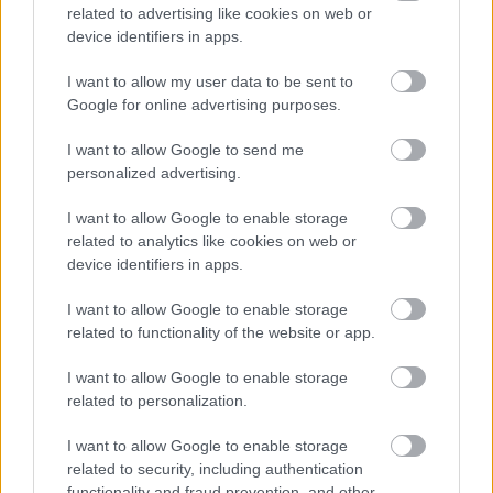
related to advertising like cookies on web or
device identifiers in apps.
INFORMACIÓN ADICIONAL
I want to allow my user data to be sent to
Google for online advertising purposes.
VALORACIONES (0)
I want to allow Google to send me
TAMBIÉN TE RECOMENDAMOS…
personalized advertising.
I want to allow Google to enable storage
related to analytics like cookies on web or
device identifiers in apps.
I want to allow Google to enable storage
related to functionality of the website or app.
I want to allow Google to enable storage
related to personalization.
OXIDANTES
,
PELUQUERÍA
I want to allow Google to enable storage
MAGICOLOR OXIG 20
related to security, including authentication
VOLUME 1000ml
functionality and fraud prevention, and other