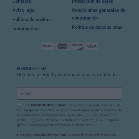
Contacto
Protección de datos
Aviso legal
Condiciones generales de
contratación
Política de cookies
Política de devoluciones
Tratamientos
NEWSLETTER
Déjenos su email y suscríbase a nuestro boletín
JOSE GREGORIO OLMOS ARANGO
es el Responsable del tratamiento de
los datos personales del usuario y le informa de que estos datos se tratarán de
conformidad con lo dispuesto en el Reglamento (UE) 2016/679, de 27 de
abril (GDPR), y la Ley Orgánica 3/2018, de 5 de diciembre (LOPDGDD), por lo
que se le facilita la siguiente información del tratamiento:
Fines y legitimación del tratamiento:
suscripción al blog informativo (por