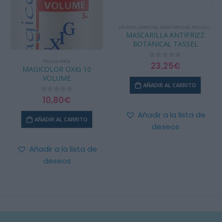
LAVADO
,
MARCAS
,
MASCARILLAS
,
PELUQUERÍA
,
MASCARILLA ANTIFRIZZ
BOTANICAL TASSEL
PELUQUERÍA
23,25
€
0
out of 5
MAGICOLOR OXIG 10
VOLUME
AÑADIR AL CARRITO
10,80
€
0
out of 5
Añadir a la lista de
AÑADIR AL CARRITO
deseos
Añadir a la lista de
deseos