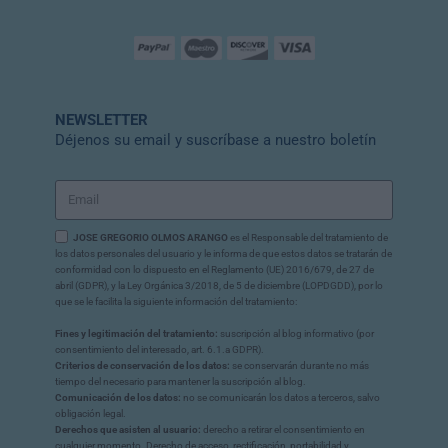
NEWSLETTER
Déjenos su email y suscríbase a nuestro boletín
JOSE GREGORIO OLMOS ARANGO
es el Responsable del tratamiento de
los datos personales del usuario y le informa de que estos datos se tratarán de
conformidad con lo dispuesto en el Reglamento (UE) 2016/679, de 27 de
abril (GDPR), y la Ley Orgánica 3/2018, de 5 de diciembre (LOPDGDD), por lo
que se le facilita la siguiente información del tratamiento:
Fines y legitimación del tratamiento:
suscripción al blog informativo (por
consentimiento del interesado, art. 6.1.a GDPR).
Criterios de conservación de los datos:
se conservarán durante no más
tiempo del necesario para mantener la suscripción al blog.
Comunicación de los datos:
no se comunicarán los datos a terceros, salvo
obligación legal.
Derechos que asisten al usuario:
derecho a retirar el consentimiento en
cualquier momento. Derecho de acceso, rectificación, portabilidad y