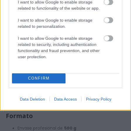
I want to allow Google to enable storage
Aclarar abundantemente y lavar con champú
related to functionality of the website or app.
neutro.
Finalizar con tratamiento hidratante o
I want to allow Google to enable storage
related to personalization.
reconstructor.
I want to allow Google to enable storage
related to security, including authentication
Resultados
functionality and fraud prevention, and other
user protection.
Con la Decoloración Diamond se obtiene:
Aclaración intensa
CONFIRM
Menos rotura
Cabello más suave y manejable
Un rubio más limpio y brillante
Data Deletion
Data Access
Privacy Policy
Formato
Envase profesional de
500 g