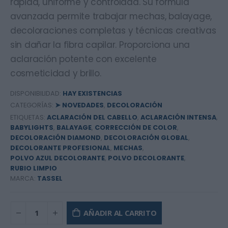
rápida, uniforme y controlada. Su fórmula
avanzada permite trabajar mechas, balayage,
decoloraciones completas y técnicas creativas
sin dañar la fibra capilar. Proporciona una
aclaración potente con excelente
cosmeticidad y brillo.
DISPONIBILIDAD:
HAY EXISTENCIAS
CATEGORÍAS:
➤ NOVEDADES
,
DECOLORACIÓN
ETIQUETAS:
ACLARACIÓN DEL CABELLO
,
ACLARACIÓN INTENSA
,
BABYLIGHTS
,
BALAYAGE
,
CORRECCIÓN DE COLOR
,
DECOLORACIÓN DIAMOND
,
DECOLORACIÓN GLOBAL
,
DECOLORANTE PROFESIONAL
,
MECHAS
,
POLVO AZUL DECOLORANTE
,
POLVO DECOLORANTE
,
RUBIO LIMPIO
MARCA:
TASSEL
AÑADIR AL CARRITO