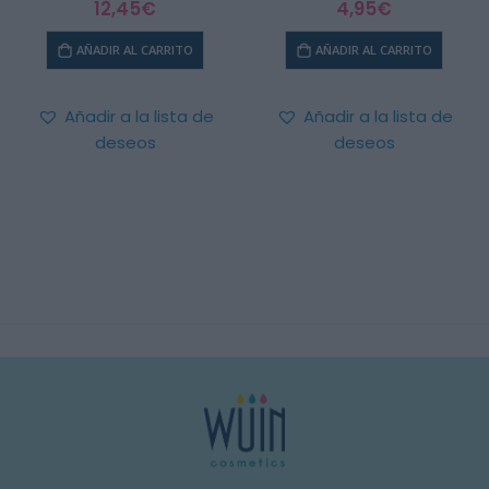
12,45
€
4,95
€
0
out of 5
0
out of 5
AÑADIR AL CARRITO
AÑADIR AL CARRITO
Añadir a la lista de
Añadir a la lista de
deseos
deseos