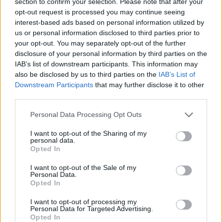
section to confirm your selection. Please note that after your
la agresión y preservando la resistencia de la fibra capilar
opt-out request is processed you may continue seeing
incluso en trabajos técnicos intensos.
interest-based ads based on personal information utilized by
us or personal information disclosed to third parties prior to
Este polvo decolorante está indicado para
mechas,
your opt-out. You may separately opt-out of the further
balayage, babylights, decoloraciones globales,
disclosure of your personal information by third parties on the
barridos de color y técnicas avanzadas
, ofreciendo al
IAB’s list of downstream participants. This information may
profesional una mezcla cremosa, manejable y de gran
also be disclosed by us to third parties on the
IAB’s List of
Downstream Participants
that may further disclose it to other
adherencia.
third parties.
Please note that this website/app uses one or more Google
Personal Data Processing Opt Outs
Beneficios principales
services and may gather and store information including but
not limited to your visit or usage behaviour. You may click to
I want to opt-out of the Sharing of my
personal data.
grant or deny consent to Google and its third-party tags to
Alto poder de aclaración
Opted In
use your data for below specified purposes in below Google
Decoloración uniforme y controlada
consent section.
I want to opt-out of the Sale of my
Menor agresión y mejor cosmeticidad
Personal Data.
Textura profesional de mezcla fácil
Opted In
Adecuado para trabajos técnicos de precisión
I want to opt-out of processing my
Reduce el daño y protege la fibra capilar
Personal Data for Targeted Advertising.
Opted In