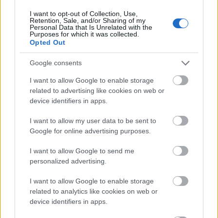
Resultados brillantes y limpios
I want to opt-out of Collection, Use,
Retention, Sale, and/or Sharing of my
Personal Data that Is Unrelated with the
Para qué tipo de trabajos es ideal
Purposes for which it was collected.
Opted Out
Mechas finas, gruesas o a aluminio
Google consents
Técnicas balayage y babylights
I want to allow Google to enable storage
Decoloración global
related to advertising like cookies on web or
Extracción de pigmento en procesos de corrección
device identifiers in apps.
de color
Altas aclaraciones controladas
I want to allow my user data to be sent to
Google for online advertising purposes.
I want to allow Google to send me
Modo de uso
personalized advertising.
Mezclar el polvo con oxidante en la proporción
I want to allow Google to enable storage
indicada por el fabricante (generalmente 1:2).
related to analytics like cookies on web or
Aplicar sobre cabello seco sin lavar.
device identifiers in apps.
Controlar el proceso visualmente.