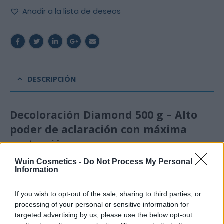
Añadir a la lista de deseos
DESCRIPCIÓN
Decoloración Diamond 500 g – Alto
poder de aclaración con máxima
protección
Wuin Cosmetics -
Do Not Process My Personal
La
Decoloración Diamond 500 g de Tassel
es un polvo
Information
decolorante profesional diseñado para obtener
aclaraciones rápidas, limpias y uniformes sin
If you wish to opt-out of the sale, sharing to third parties, or
comprometer la salud del cabello. Su fórmula de última
processing of your personal or sensitive information for
targeted advertising by us, please use the below opt-out
generación proporciona un alto rendimiento, reduciendo