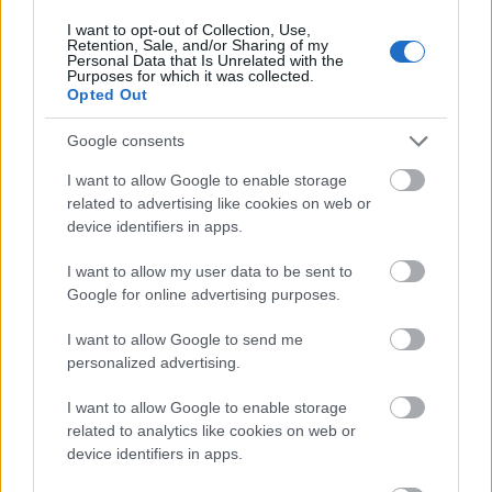
VALORACIONES (0)
I want to opt-out of Collection, Use,
Retention, Sale, and/or Sharing of my
Personal Data that Is Unrelated with the
Purposes for which it was collected.
TAMBIÉN TE RECOMENDAMOS…
Opted Out
Google consents
I want to allow Google to enable storage
related to advertising like cookies on web or
device identifiers in apps.
I want to allow my user data to be sent to
Google for online advertising purposes.
I want to allow Google to send me
personalized advertising.
CEJAS Y PESTAÑAS
,
ESTÉTICA
ADHESIVO PESTAÑA
INDIVIDUAL CLARO
I want to allow Google to enable storage
PERMALASH ANDREA
related to analytics like cookies on web or
device identifiers in apps.
6,65
€
0
out of 5