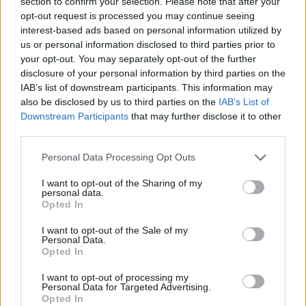
section to confirm your selection. Please note that after your
Haga cada ojo por separado
opt-out request is processed you may continue seeing
Coloque un pañuelo desechable sobre el
interest-based ads based on personal information utilized by
párpardo inferior
us or personal information disclosed to third parties prior to
your opt-out. You may separately opt-out of the further
Cierre parcialmente el ojo
disclosure of your personal information by third parties on the
Remoje un pincel delineador de ojos en el
IAB’s list of downstream participants. This information may
producto
also be disclosed by us to third parties on the
IAB’s List of
Frote suavemente a lo largo de la línea de las
Downstream Participants
that may further disclose it to other
pestañas hasta que se suavice el adhesivo
third parties.
Quite suavemente las pestañas sin jalar
Please note that this website/app uses one or more Google
Repítalo en caso necesario
Personal Data Processing Opt Outs
services and may gather and store information including but
not limited to your visit or usage behaviour. You may click to
I want to opt-out of the Sharing of my
personal data.
grant or deny consent to Google and its third-party tags to
Opted In
PRECAUCIÓN
:
use your data for below specified purposes in below Google
consent section.
I want to opt-out of the Sale of my
Mantenga el producto alejado de los niños. Úselo
Personal Data.
Opted In
únicamente según se indica. Evite que el producto entre
en contacto con los ojos, si hay contacto, lave
I want to opt-out of processing my
Personal Data for Targeted Advertising.
inmediatamente con agua tibia.
Opted In