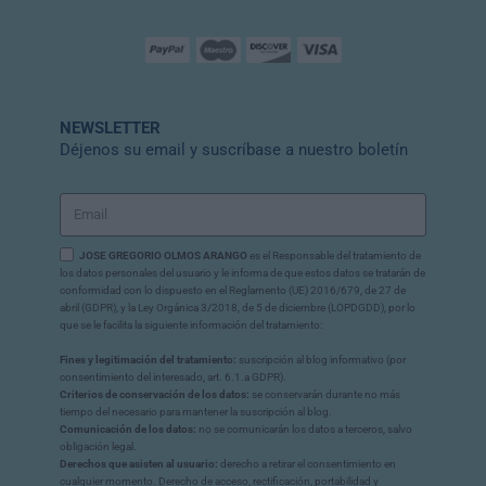
NEWSLETTER
Déjenos su email y suscríbase a nuestro boletín
JOSE GREGORIO OLMOS ARANGO
es el Responsable del tratamiento de
los datos personales del usuario y le informa de que estos datos se tratarán de
conformidad con lo dispuesto en el Reglamento (UE) 2016/679, de 27 de
abril (GDPR), y la Ley Orgánica 3/2018, de 5 de diciembre (LOPDGDD), por lo
que se le facilita la siguiente información del tratamiento:
Fines y legitimación del tratamiento:
suscripción al blog informativo (por
consentimiento del interesado, art. 6.1.a GDPR).
Criterios de conservación de los datos:
se conservarán durante no más
tiempo del necesario para mantener la suscripción al blog.
Comunicación de los datos:
no se comunicarán los datos a terceros, salvo
obligación legal.
Derechos que asisten al usuario:
derecho a retirar el consentimiento en
cualquier momento. Derecho de acceso, rectificación, portabilidad y