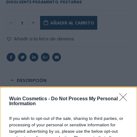
DISOLVENTE PEGAMENTO
,
PESTAÑAS
AÑADIR AL CARRITO
Añadir a la lista de deseos
DESCRIPCIÓN
Wuin Cosmetics -
Do Not Process My Personal
Elimina el adhesivo
Permalash
de manera
rápida
y
Information
segura.
If you wish to opt-out of the sale, sharing to third parties, or
processing of your personal or sensitive information for
MODO DE EMPLEO
:
targeted advertising by us, please use the below opt-out