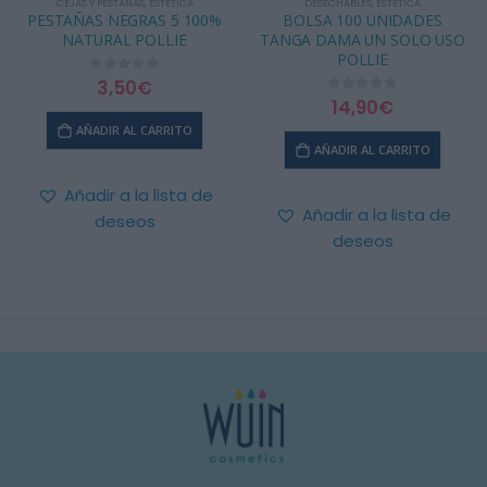
CEJAS Y PESTAÑAS
,
ESTÉTICA
DESECHABLES
,
ESTÉTICA
PESTAÑAS NEGRAS 5 100%
BOLSA 100 UNIDADES
NATURAL POLLIE
TANGA DAMA UN SOLO USO
POLLIE
3,50
€
0
out of 5
14,90
€
0
out of 5
AÑADIR AL CARRITO
AÑADIR AL CARRITO
Añadir a la lista de
Añadir a la lista de
deseos
deseos