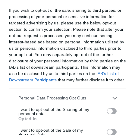
CARACTERÍSTICAS:
Pestañas 100% naturales
: estas pestañas
If you wish to opt-out of the sale, sharing to third parties, or
processing of your personal or sensitive information for
están hechas de materiales naturales de alta
targeted advertising by us, please use the below opt-out
calidad que no dañan tus pestañas naturales
section to confirm your selection. Please note that after your
Diseño realista:
su diseño se asemeja a las
opt-out request is processed you may continue seeing
pestañas naturales, lo que proporciona un
interest-based ads based on personal information utilized by
aspecto más natural
us or personal information disclosed to third parties prior to
Agrega longitud y volumen
: las pestañas Pollié
your opt-out. You may separately opt-out of the further
aportan longitud y volumen a tus pestañas,
disclosure of your personal information by third parties on the
IAB’s list of downstream participants. This information may
logrando una apariencia más llamativa y
also be disclosed by us to third parties on the
IAB’s List of
glamorosa
Downstream Participants
that may further disclose it to other
Fácil de aplicar
: vienen con un adhesivo de alta
third parties.
calidad que garantiza una aplicación segura y
duradera
Please note that this website/app uses one or more Google
Personal Data Processing Opt Outs
services and may gather and store information including but
Reutilizables:
puedes usar estas pestañas
not limited to your visit or usage behaviour. You may click to
I want to opt-out of the Sharing of my
varias veces, siempre y cuando las cuides y las
personal data.
grant or deny consent to Google and its third-party tags to
limpies adecuadamente
Opted In
use your data for below specified purposes in below Google
consent section.
I want to opt-out of the Sale of my
Personal Data.