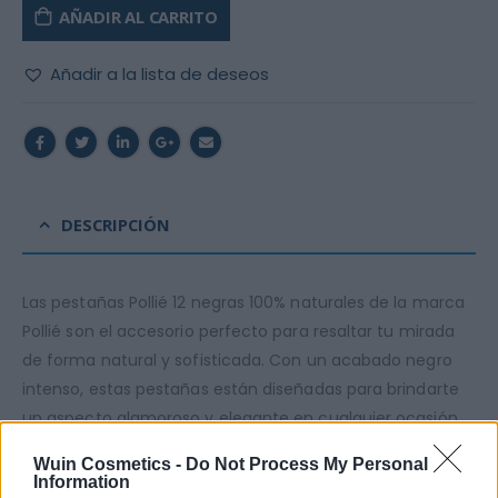
AÑADIR AL CARRITO
Añadir a la lista de deseos
DESCRIPCIÓN
Las pestañas Pollié 12 negras 100% naturales de la marca
Pollié son el accesorio perfecto para resaltar tu mirada
de forma natural y sofisticada. Con un acabado negro
intenso, estas pestañas están diseñadas para brindarte
un aspecto glamoroso y elegante en cualquier ocasión.
Wuin Cosmetics -
Do Not Process My Personal
Information