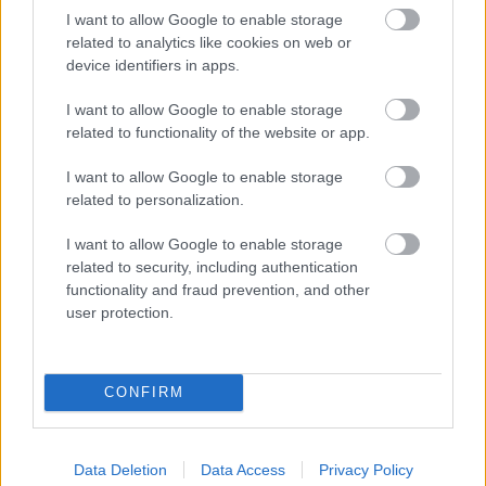
I want to allow Google to enable storage
related to analytics like cookies on web or
CEJAS Y PESTAÑAS
,
ESTÉTICA
device identifiers in apps.
PINZA PARA COLOCAR
PESTAÑAS POSTIZAS
I want to allow Google to enable storage
POLLIE
related to functionality of the website or app.
3,80
€
0
out of 5
I want to allow Google to enable storage
related to personalization.
AÑADIR AL CARRITO
I want to allow Google to enable storage
related to security, including authentication
Añadir a la lista de
functionality and fraud prevention, and other
deseos
user protection.
PRODUCTOS RELACIONADOS
CONFIRM
Data Deletion
Data Access
Privacy Policy