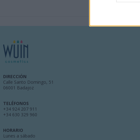
DIRECCIÓN
Calle Santo Domingo, 51
06001 Badajoz
TELÉFONOS
+34 924 207 911
+34 630 329 960
HORARIO
Lunes a sábado