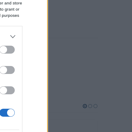
er and store
to grant or
ed purposes
y mascarillas.