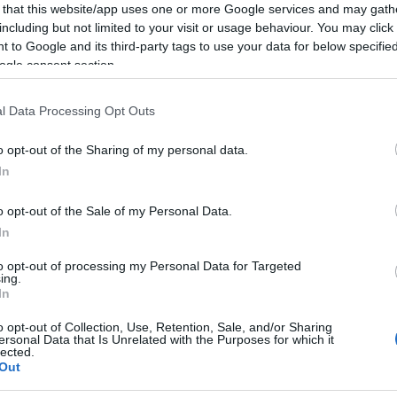
 that this website/app uses one or more Google services and may gath
including but not limited to your visit or usage behaviour. You may click 
 to Google and its third-party tags to use your data for below specifi
ogle consent section.
VALORACIONES (0)
l Data Processing Opt Outs
o opt-out of the Sharing of my personal data.
ara decoraciones
Nail Art.
In
de la uña, gel, esmalte permanente, acrílico, polygel…
o opt-out of the Sale of my Personal Data.
In
ánea, alergia en la piel. Utilizar los medios de protección, gafas 
to opt-out of processing my Personal Data for Targeted
ing.
In
o opt-out of Collection, Use, Retention, Sale, and/or Sharing
ersonal Data that Is Unrelated with the Purposes for which it
lected.
Out