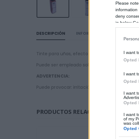
Please note
information 
deny consent
in below Go
DESCRIPCIÓN
INFORMACIÓN ADICIONAL
Persona
I want t
Tinte para uñas, efecto acuarela. Acuarela p
Opted 
Puede ser empleado sobre cualquier superficie 
I want t
ADVERTENCIA:
Opted 
Puede provocar: irritación ocular, irritación cut
I want 
Advertis
Opted 
PRODUCTOS RELACIONADOS
I want t
of my P
was col
Opted 