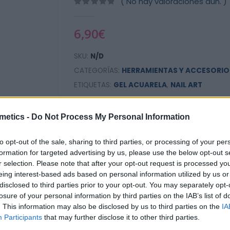
( No hay valoraciones aún. )
0
out of 5
6,90
€
SKU:
N/D
CATEGORÍAS:
HERRAMIENTAS Y ACCESORIO
ETIQUETAS:
GEL ACUARELA
,
NAIL ART
GEL ACUARELA
metics -
Do Not Process My Personal Information
to opt-out of the sale, sharing to third parties, or processing of your per
formation for targeted advertising by us, please use the below opt-out s
AÑADIR AL CARR
r selection. Please note that after your opt-out request is processed y
eing interest-based ads based on personal information utilized by us or
disclosed to third parties prior to your opt-out. You may separately opt-
losure of your personal information by third parties on the IAB’s list of
. This information may also be disclosed by us to third parties on the
IA
Participants
that may further disclose it to other third parties.