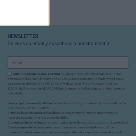
NEWSLETTER
Déjenos su email y suscríbase a nuestro boletín
JOSE GREGORIO OLMOS ARANGO
es el Responsable del tratamiento de los datos
personales del usuario y le informa de que estos datos se tratarán de conformidad con lo
dispuesto en el Reglamento (UE) 2016/679, de 27 de abril (GDPR), y la Ley Orgánica
3/2018, de 5 de diciembre (LOPDGDD), por lo que se le facilita la siguiente información del
tratamiento:
Fines y legitimación del tratamiento:
suscripción al blog informativo (por consentimiento
del interesado, art. 6.1.a GDPR).
Criterios de conservación de los datos:
se conservarán durante no más tiempo del
necesario para mantener la suscripción al blog.
Comunicación de los datos:
no se comunicarán los datos a terceros, salvo obligación legal.
Derechos que asisten al usuario:
derecho a retirar el consentimiento en cualquier
momento. Derecho de acceso, rectificación, portabilidad y supresión de sus datos, y de