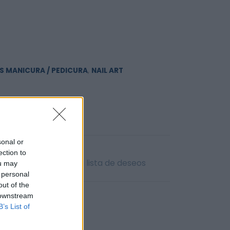
S MANICURA / PEDICURA
,
NAIL ART
sonal or
ection to
ITO
Añadir a la lista de deseos
ou may
 personal
out of the
 downstream
B’s List of