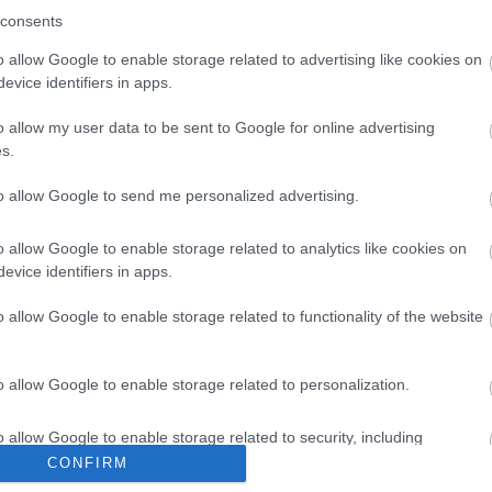
consents
o allow Google to enable storage related to advertising like cookies on
evice identifiers in apps.
SIN EXISTENCIAS
o allow my user data to be sent to Google for online advertising
s.
to allow Google to send me personalized advertising.
o allow Google to enable storage related to analytics like cookies on
,
LIMAS
HERRAMIENTAS Y ACCESORIOS MANICURA / PEDICURA
,
PINCELES
CUIDADO DE MANOS
,
CUIDADO DE PIES
,
HER
evice identifiers in apps.
ncel y espátula para Acrygel
ALICATE PEDICURA MATIZAD
POLLIE
o allow Google to enable storage related to functionality of the website
0
out of 5
10,95
€
0
out of 5
15,05
€
AÑADIR AL CARRITO
o allow Google to enable storage related to personalization.
LEER MÁS
o allow Google to enable storage related to security, including
Añadir a la lista de deseos
cation functionality and fraud prevention, and other user protection.
CONFIRM
Añadir a la lista de d