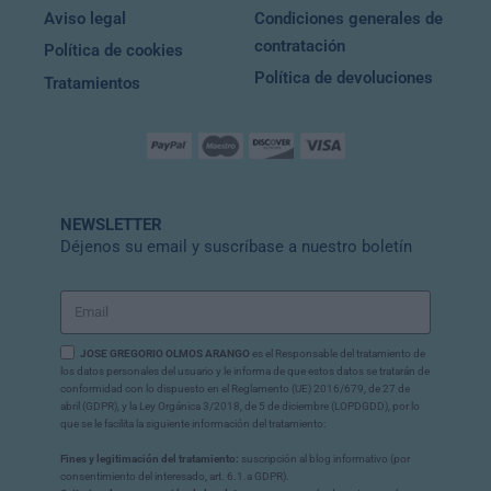
Aviso legal
Condiciones generales de
contratación
Política de cookies
Política de devoluciones
Tratamientos
NEWSLETTER
Déjenos su email y suscríbase a nuestro boletín
JOSE GREGORIO OLMOS ARANGO
es el Responsable del tratamiento de
los datos personales del usuario y le informa de que estos datos se tratarán de
conformidad con lo dispuesto en el Reglamento (UE) 2016/679, de 27 de
abril (GDPR), y la Ley Orgánica 3/2018, de 5 de diciembre (LOPDGDD), por lo
que se le facilita la siguiente información del tratamiento:
Fines y legitimación del tratamiento:
suscripción al blog informativo (por
consentimiento del interesado, art. 6.1.a GDPR).