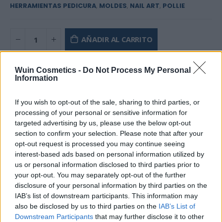
HERRAMIENTAS PEDICURA
,
MOLDES
,
NAIL ART
,
POLLIE
AÑADIR AL CARRITO
Añadir a la lista de deseos
Wuin Cosmetics -
Do Not Process My Personal
Information
If you wish to opt-out of the sale, sharing to third parties, or
processing of your personal or sensitive information for
targeted advertising by us, please use the below opt-out
DESCRIPCIÓN
section to confirm your selection. Please note that after your
opt-out request is processed you may continue seeing
interest-based ads based on personal information utilized by
us or personal information disclosed to third parties prior to
Con este molde, podrás crear uñas de gel o acrílicas con
your opt-out. You may separately opt-out of the further
un acabado
impecable
y
duradero
. Su
doble espesor
disclosure of your personal information by third parties on the
garantiza una mayor
resistencia
y
estabilidad
,
IAB’s list of downstream participants. This information may
permitiéndote obtener
resultados profesionales
sin
also be disclosed by us to third parties on the
IAB’s List of
Downstream Participants
that may further disclose it to other
salir de casa.