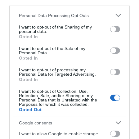
third parties.
Este set incluye
500 unidades
de moldes para uñas, por
Please note that this website/app uses one or more Google
Personal Data Processing Opt Outs
lo que tendrás suficientes para múltiples aplicaciones y
services and may gather and store information including but
podrás experimentar con diferentes estilos y diseños.
not limited to your visit or usage behaviour. You may click to
I want to opt-out of the Sharing of my
personal data.
grant or deny consent to Google and its third-party tags to
No importa si eres principiante o experto en el mundo del
Opted In
use your data for below specified purposes in below Google
nail art
, este molde te brindará resultados profesionales
consent section.
I want to opt-out of the Sale of my
sin complicaciones. Además, su diseño
ergonómico
se
Personal Data.
Opted In
adapta cómodamente a cualquier tipo de uña,
garantizando un ajuste perfecto y evitando filtraciones
I want to opt-out of processing my
Personal Data for Targeted Advertising.
de producto.
Opted In
El Molde para Uñas Doble Espesor de Pollié es un producto
I want to opt-out of Collection, Use,
de
alta calidad
, fabricado con materiales
duraderos
y
Retention, Sale, and/or Sharing of my
Personal Data that Is Unrelated with the
resistentes
. Su diseño
versátil
y
práctico
lo convierte
Purposes for which it was collected.
Opted Out
en una herramienta imprescindible para cualquier
amante del cuidado de uñas.
Google consents
I want to allow Google to enable storage