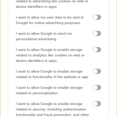
related to advertising like cookies on web or
MODO DE EMPLEO:
device identifiers in apps.
Aplicar el molde en la uña natural y aplicar el gel o
I want to allow my user data to be sent to
acrílico sobre él. Luego, simplemente retirar el molde y
Google for online advertising purposes.
tendrás unas uñas perfectas en cuestión de minutos.
I want to allow Google to send me
personalized advertising.
INFORMACIÓN ADICIONAL
I want to allow Google to enable storage
VALORACIONES (0)
related to analytics like cookies on web or
device identifiers in apps.
I want to allow Google to enable storage
PRODUCTOS RELACIONADOS
related to functionality of the website or app.
I want to allow Google to enable storage
related to personalization.
I want to allow Google to enable storage
related to security, including authentication
functionality and fraud prevention, and other