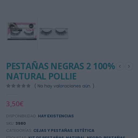
PESTAÑAS NEGRAS 2 100%
NATURAL POLLIE
( No hay valoraciones aún. )
0
out of 5
3,50
€
DISPONIBILIDAD:
HAY EXISTENCIAS
SKU:
3980
CATEGORÍAS:
CEJAS Y PESTAÑAS
,
ESTÉTICA
ETIQUETAS:
KIT DE PESTAÑAS
,
NATURAL
,
NEGRO
,
PESTAÑAS
,