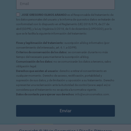
JOSE GREGORIO OLMOS ARANGO
es el Responsable del tratamiento de
los datos personales del usuario y le informa de que estos datos se tratarán de
conformidad con lo dispuesto en el Reglamento (UE) 2016/679, de 27 de
abril (GDPR), y la Ley Orgánica 3/2018, de 5 de diciembre (LOPDGDD), por lo
que se le facilita la siguiente información del tratamiento:
Fines y legitimación del tratamiento:
suscripción al blog informativo (por
consentimiento del interesado, art. 6.1.a GDPR).
Criterios de conservación de los datos:
se conservarán durante no más
tiempo del necesario para mantener la suscripción al blog.
Comunicación de los datos:
no se comunicarán los datos a terceros, salvo
obligación legal.
Derechos que asisten al usuario:
derecho a retirar el consentimiento en
cualquier momento. Derecho de acceso, rectificación, portabilidad y
supresión de sus datos, y de limitación u oposición a su tratamiento. Derecho
a presentar una reclamación ante la Autoridad de control (www.aepd.es) si
considera que el tratamiento no se ajusta a la normativa vigente.
Datos de contacto para ejercer sus derechos:
info@wuincosmetics.com.
Enviar