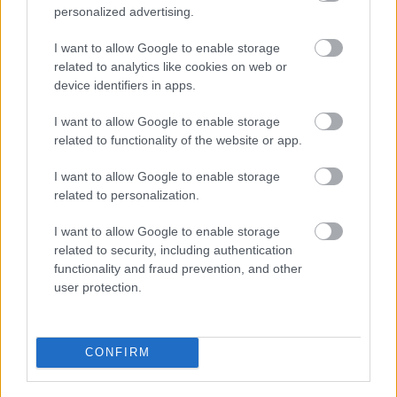
personalized advertising.
I want to allow Google to enable storage
related to analytics like cookies on web or
device identifiers in apps.
CEJAS Y PESTAÑAS
,
ESTÉTICA
I want to allow Google to enable storage
PINZA PARA COLOCAR
related to functionality of the website or app.
PESTAÑAS POSTIZAS
POLLIE
I want to allow Google to enable storage
3,80
€
0
out of 5
related to personalization.
I want to allow Google to enable storage
AÑADIR AL CARRITO
related to security, including authentication
functionality and fraud prevention, and other
Añadir a la lista de
user protection.
deseos
CONFIRM
PRODUCTOS RELACIONADOS