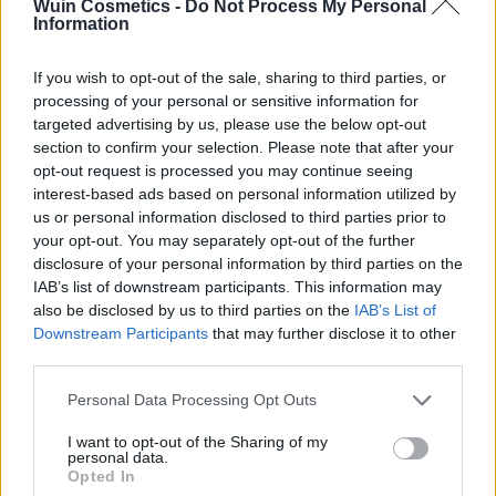
un aspecto glamoroso y elegante en cualquier ocasión.
Wuin Cosmetics -
Do Not Process My Personal
Information
If you wish to opt-out of the sale, sharing to third parties, or
CARACTERÍSTICAS:
processing of your personal or sensitive information for
Pestañas 100% naturales
: estas pestañas
targeted advertising by us, please use the below opt-out
están hechas de materiales naturales de alta
section to confirm your selection. Please note that after your
calidad que no dañan tus pestañas naturales
opt-out request is processed you may continue seeing
interest-based ads based on personal information utilized by
Diseño realista:
su diseño se asemeja a las
us or personal information disclosed to third parties prior to
pestañas naturales, lo que proporciona un
your opt-out. You may separately opt-out of the further
aspecto más natural
disclosure of your personal information by third parties on the
Agrega longitud y volumen
: las pestañas Pollié
IAB’s list of downstream participants. This information may
aportan longitud y volumen a tus pestañas,
also be disclosed by us to third parties on the
IAB’s List of
logrando una apariencia más llamativa y
Downstream Participants
that may further disclose it to other
glamorosa
third parties.
Fácil de aplicar
: vienen con un adhesivo de alta
Please note that this website/app uses one or more Google
Personal Data Processing Opt Outs
calidad que garantiza una aplicación segura y
services and may gather and store information including but
duradera
not limited to your visit or usage behaviour. You may click to
I want to opt-out of the Sharing of my
personal data.
Reutilizables:
puedes usar estas pestañas
grant or deny consent to Google and its third-party tags to
Opted In
use your data for below specified purposes in below Google
varias veces, siempre y cuando las cuides y las