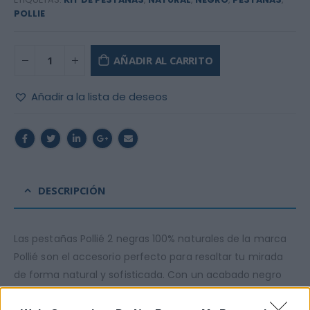
POLLIE
AÑADIR AL CARRITO
Añadir a la lista de deseos
DESCRIPCIÓN
Las pestañas Pollié 2 negras 100% naturales de la marca
Pollié son el accesorio perfecto para resaltar tu mirada
de forma natural y sofisticada. Con un acabado negro
intenso, estas pestañas están diseñadas para brindarte