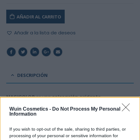
AÑADIR AL CARRITO
Añadir a la lista de deseos
DESCRIPCIÓN
MAGICOLOR
es una
coloración
oxidante
permanente.
La composición de la crema colorante
Wuin Cosmetics -
Do Not Process My Personal
está enriquecida con agentes
hidratantes, vitaminas,
Information
polímeros catiónicos
y
sustancias colorantes
de
última generación,
para lograr un cabello
suave,
If you wish to opt-out of the sale, sharing to third parties, or
processing of your personal or sensitive information for
luminoso
y
fácil
de
peinar.