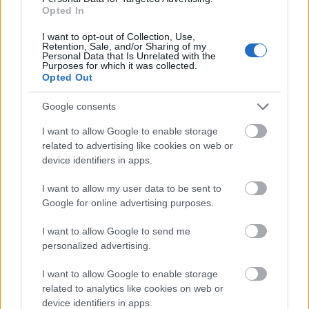
envejecimiento
del cabello) y
vitaminas B3
Opted In
(que aportan una gran
hidratación)
I want to opt-out of Collection, Use,
Es una crema colorante de oxidación cuya
Retention, Sale, and/or Sharing of my
Personal Data that Is Unrelated with the
fórmula innovadora se basa en un complejo de
Purposes for which it was collected.
Alcoholes Grasos
(C. 14, C. 16, C. 18) de la última
Opted Out
generación que son
antioxidantes
y
Google consents
protectores
de los
rayos UV
La combinación de dichas sustancias permite
I want to allow Google to enable storage
obtener
resultados excepcionales
y su empleo
related to advertising like cookies on web or
en la coloración permite
reducir notablemente
device identifiers in apps.
los
efectos colaterales negativos
de las
I want to allow my user data to be sent to
tradicionales tinturas de oxidación
Google for online advertising purposes.
Fórmula de la mezcla 1+1,5
I want to allow Google to send me
personalized advertising.
I want to allow Google to enable storage
related to analytics like cookies on web or
device identifiers in apps.