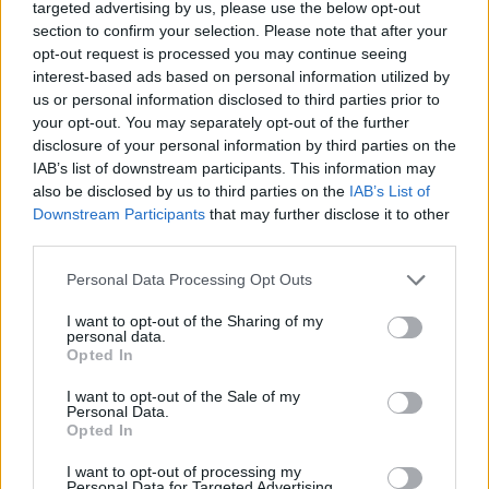
targeted advertising by us, please use the below opt-out
Máxima fidelidad
de tonos, máxima
durabilidad.
section to confirm your selection. Please note that after your
opt-out request is processed you may continue seeing
Acción
protectora-tratante
que otorga una
interest-based ads based on personal information utilized by
destacada
suavidad
en los cabellos.
us or personal information disclosed to third parties prior to
your opt-out. You may separately opt-out of the further
disclosure of your personal information by third parties on the
IAB’s list of downstream participants. This information may
CARACTERÍSTICAS:
also be disclosed by us to third parties on the
IAB’s List of
Crema colorante de
oxidación total
para la
Downstream Participants
that may further disclose it to other
third parties.
coloración de los cabellos
Base
protectiva-tratante
Please note that this website/app uses one or more Google
Personal Data Processing Opt Outs
Contiene
Selenium,
un mineral muy potente que
services and may gather and store information including but
estructura la fibra capilar
not limited to your visit or usage behaviour. You may click to
I want to opt-out of the Sharing of my
personal data.
Se puede mezclar con la
Crema Oxidante
de
grant or deny consent to Google and its third-party tags to
Opted In
use your data for below specified purposes in below Google
20-30-40 volúmenes
consent section.
Formato
100ml
I want to opt-out of the Sale of my
Personal Data.
Opted In
+ INFORMACIÓN:
I want to opt-out of processing my
Este tinte contiene
vitaminas
A
(contra el
Personal Data for Targeted Advertising.