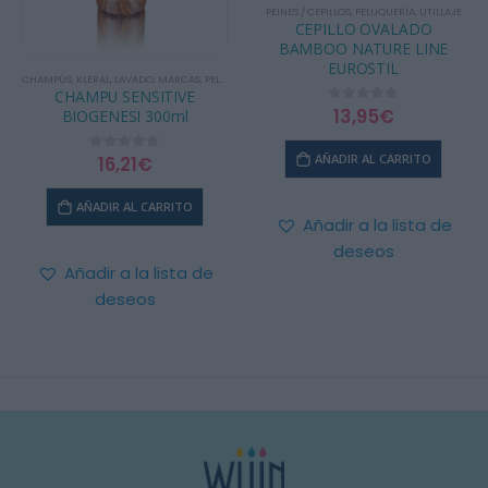
PEINES / CEPILLOS
,
PELUQUERÍA
,
UTILLAJE
CEPILLO OVALADO
BAMBOO NATURE LINE
EUROSTIL
CHAMPÚS
,
KLERAL
,
LAVADO
,
MARCAS
,
PELUQUERÍA
CHAMPU SENSITIVE
13,95
€
0
out of 5
BIOGENESI 300ml
AÑADIR AL CARRITO
16,21
€
0
out of 5
AÑADIR AL CARRITO
Añadir a la lista de
deseos
Añadir a la lista de
deseos