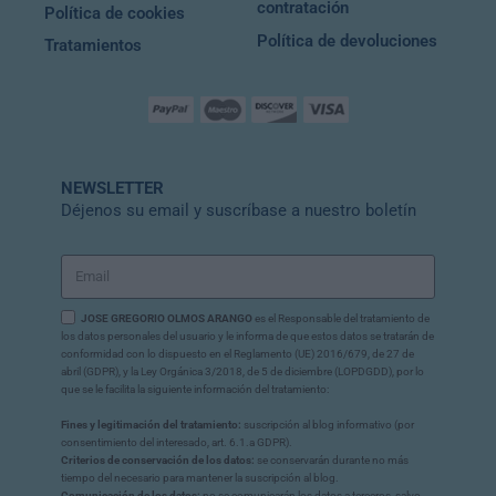
contratación
Política de cookies
Política de devoluciones
Tratamientos
NEWSLETTER
Déjenos su email y suscríbase a nuestro boletín
JOSE GREGORIO OLMOS ARANGO
es el Responsable del tratamiento de
los datos personales del usuario y le informa de que estos datos se tratarán de
conformidad con lo dispuesto en el Reglamento (UE) 2016/679, de 27 de
abril (GDPR), y la Ley Orgánica 3/2018, de 5 de diciembre (LOPDGDD), por lo
que se le facilita la siguiente información del tratamiento:
Fines y legitimación del tratamiento:
suscripción al blog informativo (por
consentimiento del interesado, art. 6.1.a GDPR).
Criterios de conservación de los datos:
se conservarán durante no más
tiempo del necesario para mantener la suscripción al blog.
Comunicación de los datos:
no se comunicarán los datos a terceros, salvo